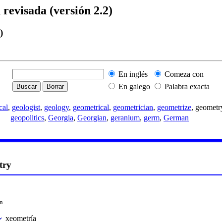
 revisada (versión 2.2)
)
En inglés
Comeza con
En galego
Palabra exacta
cal
,
geologist
,
geology
,
geometrical
,
geometrician
,
geometrize
, geometr
geopolitics
,
Georgia
,
Georgian
,
geranium
,
germ
,
German
try
n
xeometría