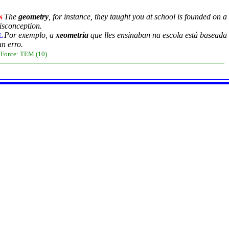
The
geometry
, for instance, they taught you at school is founded on a
N
isconception.
Por exemplo, a
xeometría
que lles ensinaban na escola está baseada
L
n erro.
Fonte:
TEM
(10)