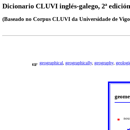
Dicionario CLUVI inglés-galego, 2ª edición
(Baseado no Corpus CLUVI da Universidade de Vigo
geographical
,
geographically
,
geography
,
geologi
geome
nou