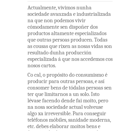
Actualmente
,
vivimos
nunha
sociedade
avanzada
e
industrializada
na
que
non
podemos
vivir
cómodamente
sen
dispoñer
dos
productos
altamente
especializados
que
outras
persoas
producen
.
Todas
as
cousas
que
rixen
as
nosas
vidas
son
resultado
dunha
producción
especializada
á
que
nos
accedemos
cos
nosos
cartos
.
Co
cal
,
o
propósito
do
consumismo
é
producir
para
outras
persoas
,
e
así
consomer
bens
de
tódalas
persoas
sen
ter
que
limitarnos
a
un
solo
.
Isto
lévase
facendo
dende
fai
moito
,
pero
na
nosa
sociedade
actual
volveuse
algo
xa
irreversible
.
Para
conseguir
teléfonos
móbiles
,
sanidade
moderna
,
etc
.
debes
elaborar
moitos
bens
e