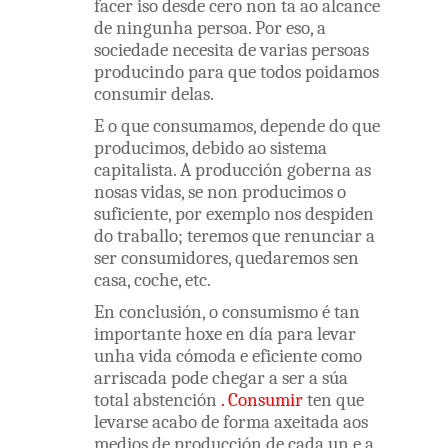
facer
iso
desde
cero
non
ta
ao
alcance
de
ningunha
persoa
.
Por
eso
,
a
sociedade
necesita
de
varias
persoas
producindo
para
que
todos
poidamos
consumir
delas
.
E
o
que
consumamos
,
depende
do
que
producimos
,
debido
ao
sistema
capitalista
.
A
producción
goberna
as
nosas
vidas
,
se
non
producimos
o
suficiente
,
por
exemplo
nos
despiden
do
traballo
;
teremos
que
renunciar
a
ser
consumidores
,
quedaremos
sen
casa
,
coche
,
etc
.
En
conclusión
,
o
consumismo
é
tan
importante
hoxe
en
día
para
levar
unha
vida
cómoda
e
eficiente
como
arriscada
pode
chegar
a
ser
a
súa
total
abstención
.
Consumir
ten
que
levarse acabo
de
forma
axeitada
aos
medios
de
producción
de
cada
un
e
a