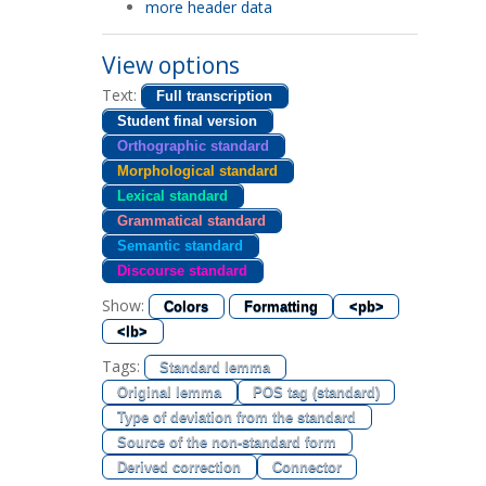
more header data
View options
Text:
Full transcription
Student final version
Orthographic standard
Morphological standard
Lexical standard
Grammatical standard
Semantic standard
Discourse standard
Show:
Colors
Formatting
<pb>
<lb>
Tags:
Standard lemma
Original lemma
POS tag (standard)
Type of deviation from the standard
Source of the non-standard form
Derived correction
Connector