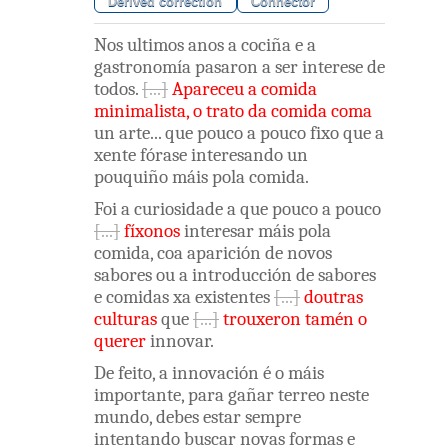
Derived correction
Connector
Nos
ultimos
anos
a
cociña
e
a
gastronomía
pasaron
a
ser
interese
de
todos
.
Apareceu
a
comida
minimalista
,
o
trato
da
comida
coma
un
arte
...
que
pouco
a
pouco
fixo
que
a
xente
fórase
interesando
un
pouquiño
máis
pola
comida
.
Foi
a
curiosidade
a
que
pouco
a
pouco
fíxonos
interesar
máis
pola
comida
,
coa
aparición
de
novos
sabores
ou
a
introducción
de
sabores
e
comidas
xa
existentes
doutras
culturas
que
trouxeron
tamén
o
querer
innovar
.
De
feito
,
a
innovación
é
o
máis
importante
,
para
gañar
terreo
neste
mundo
,
debes
estar
sempre
intentando
buscar
novas
formas
e