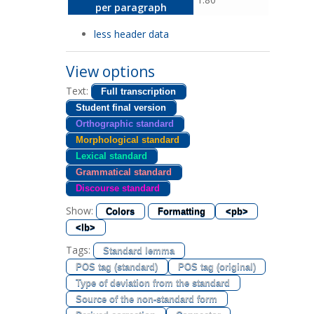
per paragraph
less header data
View options
Text:
Full transcription
Student final version
Orthographic standard
Morphological standard
Lexical standard
Grammatical standard
Discourse standard
Show:
Colors
Formatting
<pb>
<lb>
Tags:
Standard lemma
POS tag (standard)
POS tag (original)
Type of deviation from the standard
Source of the non-standard form