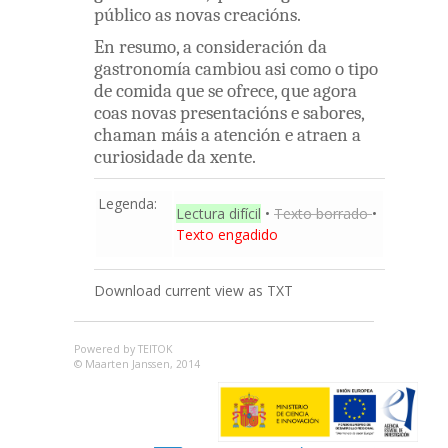
público
as
novas
creacións
.
En
resumo
,
a
consideración
da
gastronomía
cambiou
asi
como
o
tipo
de
comida
que
se
ofrece
,
que
agora
coas
novas
presentacións
e
sabores
,
chaman
máis
a
atención
e
atraen
a
curiosidade
da
xente
.
Legenda:
Lectura difícil
•
Texto borrado
•
Texto engadido
Download current view as TXT
Powered by TEITOK
© Maarten Janssen, 2014