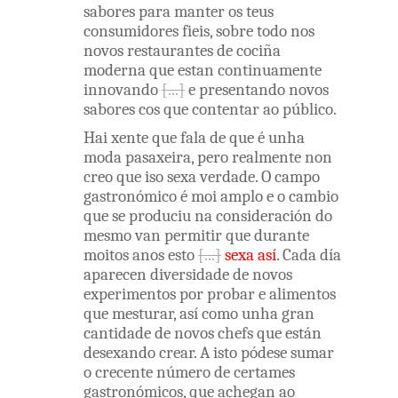
sabores
para
manter
os
teus
consumidores
fieis
,
sobre
todo
nos
novos
restaurantes
de
cociña
moderna
que
estan
continuamente
innovando
e
presentando
novos
sabores
cos
que
contentar
ao
público
.
Hai
xente
que
fala
de
que
é
unha
moda
pasaxeira
,
pero
realmente
non
creo
que
iso
sexa
verdade
.
O
campo
gastronómico
é
moi
amplo
e
o
cambio
que
se
produciu
na
consideración
do
mesmo
van
permitir
que
durante
moitos
anos
esto
sexa
así
.
Cada
día
aparecen
diversidade
de
novos
experimentos
por
probar
e
alimentos
que
mesturar
,
así
como
unha
gran
cantidade
de
novos
chefs
que
están
desexando
crear
.
A
isto
pódese
sumar
o
crecente
número
de
certames
gastronómicos
,
que
achegan
ao