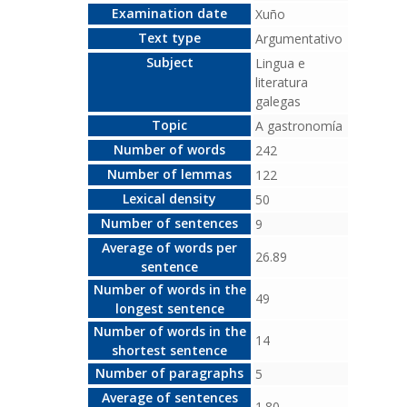
Examination date
Xuño
Text type
Argumentativo
Subject
Lingua e
literatura
galegas
Topic
A gastronomía
Number of words
242
Number of lemmas
122
Lexical density
50
Number of sentences
9
Average of words per
26.89
sentence
Number of words in the
49
longest sentence
Number of words in the
14
shortest sentence
Number of paragraphs
5
Average of sentences
1.80