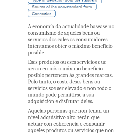
Source of the non-standard form
Connector
A
economía
da
actualidade
basease
no
consumismo
de aqueles
bens
ou
servicios
dos
cales
os
consumidores
intentamos
obter
o
máximo
beneficio
posible
.
Eses
produtos
ou
eses
servicios
que
xeran
en
nós
o
máximo
beneficio
posible
pertencen
ás
grandes
marcas
.
Polo
tanto
,
o
coste
deses
bens
ou
servicios
soe
ser
elevado
e
non
todo
o
mundo
pode
permitirse
a
súa
adquisición
e
disfrutar
deles
.
Aquelas
personas
que
non
teñan
un
nivel
adquisitivo
alto
,
terán
que
actuar
con
coherencia
e
consumir
aqueles
produtos
ou
servicios
que
non