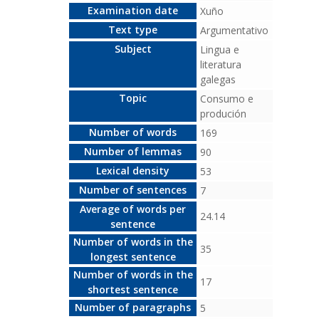
Examination date
Xuño
Text type
Argumentativo
Subject
Lingua e
literatura
galegas
Topic
Consumo e
produción
Number of words
169
Number of lemmas
90
Lexical density
53
Number of sentences
7
Average of words per
24.14
sentence
Number of words in the
35
longest sentence
Number of words in the
17
shortest sentence
Number of paragraphs
5