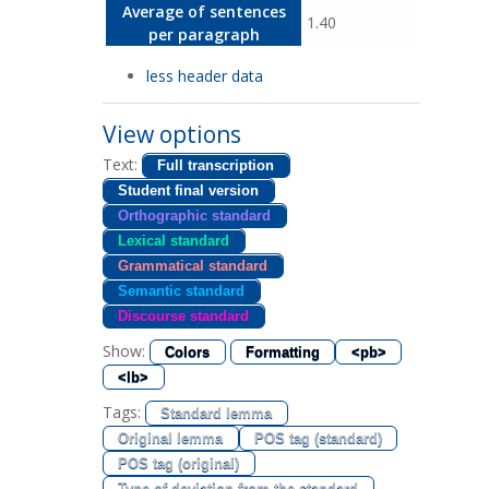
Average of sentences
1.40
per paragraph
less header data
View options
Text:
Full transcription
Student final version
Orthographic standard
Lexical standard
Grammatical standard
Semantic standard
Discourse standard
Show:
Colors
Formatting
<pb>
<lb>
Tags:
Standard lemma
Original lemma
POS tag (standard)
POS tag (original)
Type of deviation from the standard