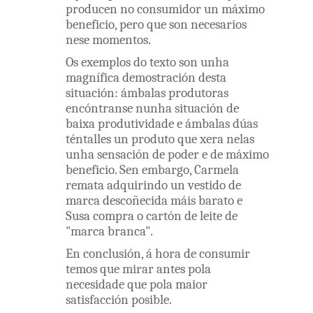
producen
no
consumidor
un
máximo
beneficio
,
pero
que
son
necesarios
nese
momentos
.
Os
exemplos
do
texto
son
unha
magnífica
demostración
desta
situación
:
ámbalas
produtoras
encóntranse
nunha
situación
de
baixa
produtividade
e
ámbalas
dúas
téntalles
un
produto
que
xera
nelas
unha
sensación
de
poder
e
de
máximo
beneficio
.
Sen embargo
,
Carmela
remata
adquirindo
un
vestido
de
marca
descoñecida
máis
barato
e
Susa
compra
o
cartón
de
leite
de
"
marca
branca
"
.
En
conclusión
,
á
hora
de
consumir
temos
que
mirar
antes
pola
necesidade
que
pola
maior
satisfacción
posible
.