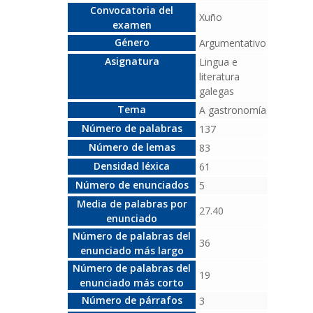
Convocatoria del
Xuño
examen
Género
Argumentativo
Asignatura
Lingua e
literatura
galegas
Tema
A gastronomía
Número de palabras
137
Número de lemas
83
Densidad léxica
61
Número de enunciados
5
Media de palabras por
27.40
enunciado
Número de palabras del
36
enunciado más largo
Número de palabras del
19
enunciado más corto
Número de párrafos
3