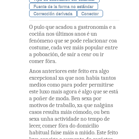
Fuente de la forma no estándar
Corrección derivada
Conector
O
pulo
que
acadou
a
gastronomía
e
a
cociña
nos
últimos
anos
é
un
fenómeno
que
se
pode
relacionar
coa
costume
,
cada
vez
máis
popular
entre
a
poboación
,
de
saír
a
cear
ou
ir
comer
fóra
.
Anos
anteriores
este
feito
era
algo
excepcional
xa
que
non
había
tantos
medios
como
para
poder
permitirse
este
luxo
mais
agora
é
algo
que
se
está
a
poñer
de
moda
.
Ben
sexa
por
motivos
de
traballo
,
xa
que
nalgúns
casos
resulta
máis
cómodo
,
ou
ben
sexa
unha
actividade
no
tempo
de
lecer
,
comer
fóra
do
domicilio
habitual
faise
máis
a
miúdo
.
Este
feito