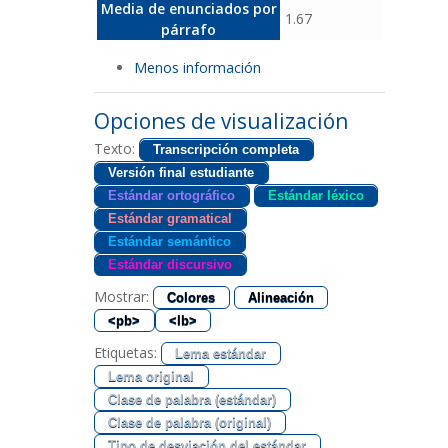
Media de enunciados por
1.67
párrafo
Menos información
Opciones de visualización
Texto:
Transcripción completa
Versión final estudiante
Estándar ortográfico
Estándar léxico
Estándar gramatical
Estándar semántico
Estándar discursivo
Mostrar:
Colores
Alineación
<pb>
<lb>
Etiquetas:
Lema estándar
Lema original
Clase de palabra (estándar)
Clase de palabra (original)
Tipo de desviación del estándar