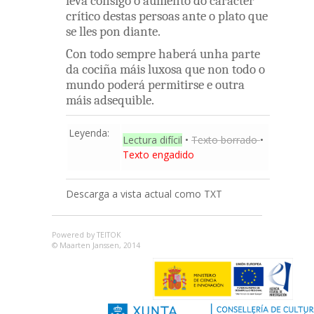
leva
consigo
o
aumento
do
carácter
crítico
destas
persoas
ante
o
plato
que
se
lles
pon
diante
.
Con
todo
sempre
haberá
unha
parte
da
cociña
máis
luxosa
que
non
todo
o
mundo
poderá
permitirse
e
outra
máis
adsequible
.
Leyenda:
Lectura difícil
•
Texto borrado
•
Texto engadido
Descarga a vista actual como TXT
Powered by TEITOK
© Maarten Janssen, 2014