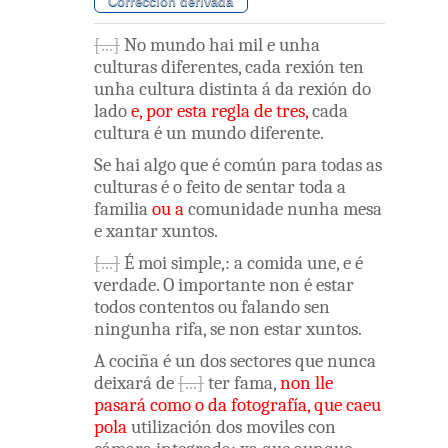
Corrección derivada
No
mundo
hai
mil
e
unha
culturas
diferentes
,
cada
rexión
ten
unha
cultura
distinta
á
da
rexión
do
lado
e
,
por
esta
regla
de
tres
,
cada
cultura
é
un
mundo
diferente
.
Se
hai
algo
que
é
común
para
todas
as
culturas
é
o
feito
de
sentar
toda
a
familia
ou
a
comunidade
nunha
mesa
e
xantar
xuntos
.
É
moi
simple
,
:
a
comida
une
,
e
é
verdade
.
O
importante
non
é
estar
todos
contentos
ou
falando
sen
ningunha
rifa
,
se non
estar
xuntos
.
A
cociña
é
un
dos
sectores
que
nunca
deixará
de
ter
fama
,
non
lle
pasará
como
o
da
fotografía
,
que
caeu
pola
utilización
dos
moviles
con