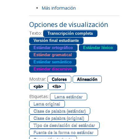
Más información
Opciones de visualización
Texto:
Transcripción completa
Versión final estudiante
Estándar ortográfico
Estándar léxico
Estándar gramatical
Estándar semántico
Estándar discursivo
Mostrar:
Colores
Alineación
<pb>
<lb>
Etiquetas:
Lema estándar
Lema original
Clase de palabra (estándar)
Clase de palabra (original)
Tipo de desviación del estándar
Fuente de la forma no estándar