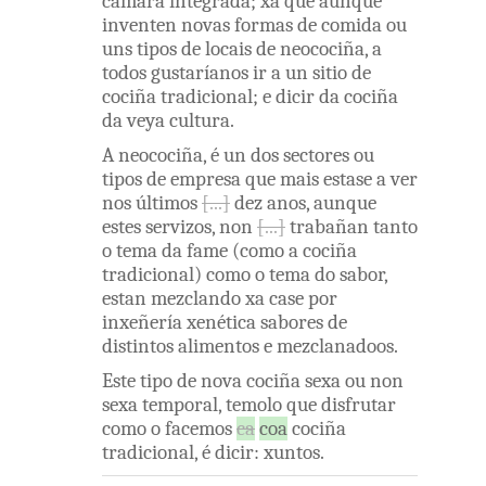
cámara
integrada
;
xa
que
aunque
inventen
novas
formas
de
comida
ou
uns
tipos
de
locais
de
neocociña
,
a
todos
gustaríanos
ir
a
un
sitio
de
cociña
tradicional
;
e
dicir
da
cociña
da
veya
cultura
.
A
neocociña
,
é
un
dos
sectores
ou
tipos
de
empresa
que
mais
estase
a
ver
nos
últimos
dez
anos
,
aunque
estes
servizos
,
non
trabañan
tanto
o
tema
da
fame
(
como
a
cociña
tradicional
)
como
o
tema
do
sabor
,
estan
mezclando
xa
case
por
inxeñería
xenética
sabores
de
distintos
alimentos
e
mezclanadoos
.
Este
tipo
de
nova
cociña
sexa
ou
non
sexa
temporal
,
temolo
que
disfrutar
como
o
facemos
ca
coa
cociña
tradicional
,
é
dicir
:
xuntos
.