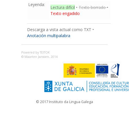
Leyenda:
Lectura difícil
•
Texto borrado
•
Texto engadido
Descarga a vista actual como TXT
•
Anotación multipalabra
Powered by TEITOK
© Maarten Janssen, 2014
© 2017 Instituto da Lingua Galega