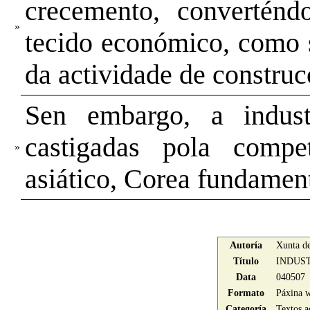
crecemento, convertén
»
tecido económico, como s
da actividade de constru
Sen embargo, a indus
castigadas pola compe
»
asiático, Corea fundamen
Autoría
Xunta de
Título
INDUST
Data
040507
Formato
Páxina 
Categoría
Textos a