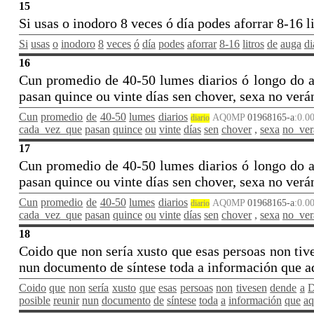
15
Si usas o inodoro 8 veces ó día podes aforrar 8-16 l
Si
usas
o
inodoro
8
veces
ó
día
podes
aforrar
8-16
litros
de
auga
di
16
Cun promedio de 40-50 lumes diarios ó longo do a
pasan quince ou vinte días sen chover, sexa no verá
Cun
promedio
de
40-50
lumes
diarios
AQ0MP
01968165-a
:0.0
diario
cada_vez_que
pasan
quince
ou
vinte
días
sen
chover
,
sexa
no_ver
17
Cun promedio de 40-50 lumes diarios ó longo do a
pasan quince ou vinte días sen chover, sexa no ver
Cun
promedio
de
40-50
lumes
diarios
AQ0MP
01968165-a
:0.0
diario
cada_vez_que
pasan
quince
ou
vinte
días
sen
chover
,
sexa
no_ver
18
Coido que non sería xusto que esas persoas non tiv
nun documento de síntese toda a información que aq
Coido
que
non
sería
xusto
que
esas
persoas
non
tivesen
dende
a
D
posible
reunir
nun
documento
de
síntese
toda
a
información
que
aq