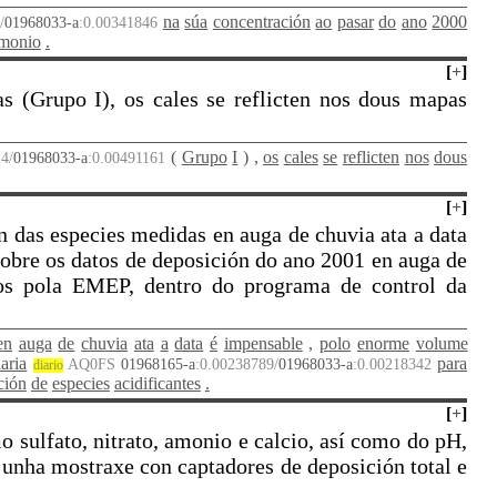
na
súa
concentración
ao
pasar
do
ano
2000
/
01968033-a
:0.00341846
monio
.
[
+
]
s (Grupo I), os cales se reflicten nos dous mapas
(
Grupo
I
)
,
os
cales
se
reflicten
nos
dous
4/
01968033-a
:0.00491161
[
+
]
ón das especies medidas en auga de chuvia ata a data
obre os datos de deposición do ano 2001 en auga de
dos pola EMEP, dentro do programa de control da
en
auga
de
chuvia
ata
a
data
é
impensable
,
polo
enorme
volume
iaria
para
AQ0FS
01968165-a
:0.00238789/
01968033-a
:0.00218342
diario
ción
de
especies
acidificantes
.
[
+
]
 sulfato, nitrato, amonio e calcio, así como do pH,
unha mostraxe con captadores de deposición total e