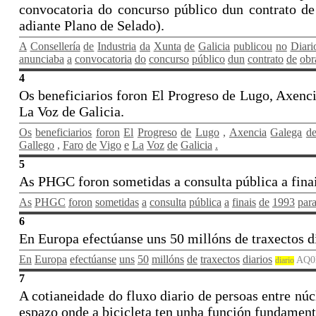
convocatoria do concurso público dun contrato d
adiante Plano de Selado).
A
Consellería
de
Industria
da
Xunta
de
Galicia
publicou
no
Diari
anunciaba
a
convocatoria
do
concurso
público
dun
contrato
de
obr
4
Os beneficiarios foron El Progreso de Lugo, Axenci
La Voz de Galicia.
Os
beneficiarios
foron
El
Progreso
de
Lugo
,
Axencia
Galega
d
Gallego
,
Faro
de
Vigo
e
La
Voz
de
Galicia
.
5
As PHGC foron sometidas a consulta pública a finai
As
PHGC
foron
sometidas
a
consulta
pública
a
finais
de
1993
par
6
En Europa efectúanse uns 50 millóns de traxectos di
En
Europa
efectúanse
uns
50
millóns
de
traxectos
diarios
AQ
diario
7
A cotianeidade do fluxo diario de persoas entre nú
espazo onde a bicicleta ten unha función fundament