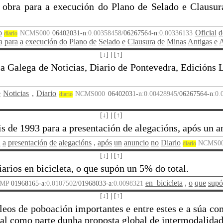
e obra para a execución do Plano de Selado e Clausu
o
Oficial
d
NCMS000
06402031-n
:0.00358458/
06267564-n
:0.00336133
diario
a
para
a
execución
do
Plano
de
Selado
e
Clausura
de
Minas
Antigas
e
A
[↓]
|
[↑]
a Galega de Noticias, Diario de Pontevedra, Edicións 
e
Noticias
,
Diario
NCMS000
06402031-n
:0.00428945/
06267564-n
:0
diario
[↓]
|
[↑]
s de 1993 para a presentación de alegacións, após un an
a
a
presentación
de
alegacións
,
após
un
anuncio
no
Diario
NCMS0
diario
[↓]
|
[↑]
arios en bicicleta, o que supón un 5% do total.
en_bicicleta
,
o
que
sup
0MP
01968165-a
:0.0107502/
01968033-a
:0.0098321
[↓]
|
[↑]
cleos de poboación importantes e entre estes e a súa co
al como parte dunha proposta global de intermodalidad