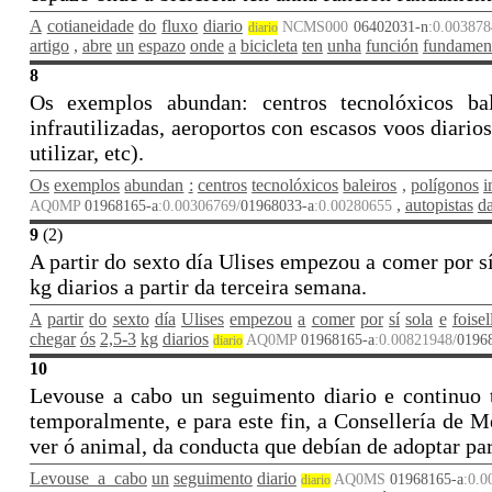
A
cotianeidade
do
fluxo
diario
NCMS000
06402031-n
:0.003878
diario
artigo
,
abre
un
espazo
onde
a
bicicleta
ten
unha
función
fundamen
8
Os exemplos abundan: centros tecnolóxicos bale
infrautilizadas, aeroportos con escasos voos diario
utilizar, etc).
Os
exemplos
abundan
:
centros
tecnolóxicos
baleiros
,
polígonos
i
,
autopistas
d
AQ0MP
01968165-a
:0.00306769/
01968033-a
:0.00280655
9
(2)
A partir do sexto día Ulises empezou a comer por sí
kg diarios a partir da terceira semana.
A
partir
do
sexto
día
Ulises
empezou
a
comer
por
sí
sola
e
foisel
chegar
ós
2,5-3
kg
diarios
AQ0MP
01968165-a
:0.00821948/
0196
diario
10
Levouse a cabo un seguimento diario e continuo
temporalmente, e para este fin, a Consellería de 
ver ó animal, da conducta que debían de adoptar pa
Levouse_a_cabo
un
seguimento
diario
AQ0MS
01968165-a
:0.0
diario