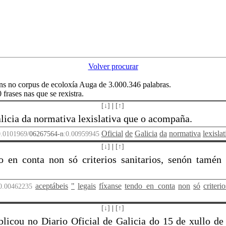
Volver procurar
s no corpus de ecoloxía Auga de 3.000.346 palabras.
frases nas que se rexistra.
[↓]
|
[↑]
alicia da normativa lexislativa que o acompaña.
Oficial
de
Galicia
da
normativa
lexislat
0.0101969/
06267564-n
:0.00959945
[↓]
|
[↑]
do en conta non só criterios sanitarios, senón tamén
aceptábeis
"
legais
fíxanse
tendo_en_conta
non
só
criterio
0.00462235
[↓]
|
[↑]
blicou no Diario Oficial de Galicia do 15 de xullo d