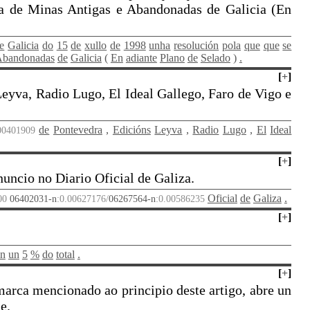
ra de Minas Antigas e Abandonadas de Galicia (En
e
Galicia
do
15
de
xullo
de
1998
unha
resolución
pola
que
que
se
bandonadas
de
Galicia
(
En
adiante
Plano
de
Selado
)
.
[
+
]
Leyva, Radio Lugo, El Ideal Gallego, Faro de Vigo e
de
Pontevedra
,
Edicións
Leyva
,
Radio
Lugo
,
El
Ideal
.00401909
[
+
]
uncio no Diario Oficial de Galiza.
Oficial
de
Galiza
.
00
06402031-n
:0.00627176/
06267564-n
:0.00586235
[
+
]
ón
un
5
%
do
total
.
[
+
]
marca mencionado ao principio deste artigo, abre un
e.