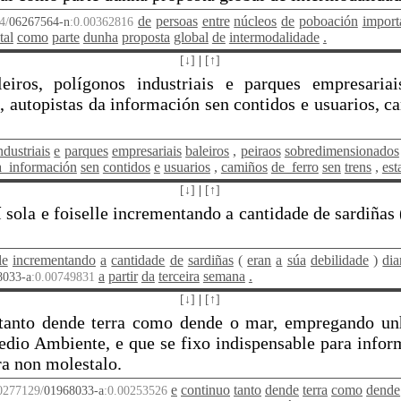
de
persoas
entre
núcleos
de
poboación
import
4/
06267564-n
:0.00362816
tal
como
parte
dunha
proposta
global
de
intermodalidade
.
[↓]
|
[↑]
iros, polígonos industriais e parques empresariais
s, autopistas da información sen contidos e usuarios, c
ndustriais
e
parques
empresariais
baleiros
,
peiraos
sobredimensionados
a_información
sen
contidos
e
usuarios
,
camiños
de_ferro
sen
trens
,
est
[↓]
|
[↑]
 sola e foiselle incrementando a cantidade de sardiñas (
le
incrementando
a
cantidade
de
sardiñas
(
eran
a
súa
debilidade
)
dia
a
partir
da
terceira
semana
.
8033-a
:0.00749831
[↓]
|
[↑]
 tanto dende terra como dende o mar, empregando u
Medio Ambiente, e que se fixo indispensable para inf
ra non molestalo.
e
continuo
tanto
dende
terra
como
dende
0277129/
01968033-a
:0.00253526