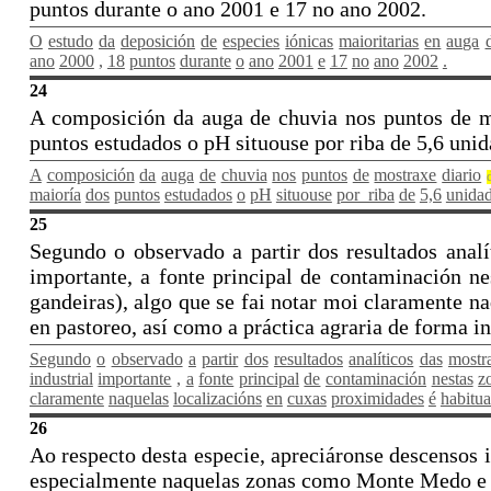
puntos durante o ano 2001 e 17 no ano 2002.
O
estudo
da
deposición
de
especies
iónicas
maioritarias
en
auga
ano
2000
,
18
puntos
durante
o
ano
2001
e
17
no
ano
2002
.
24
A composición da auga de chuvia nos puntos de mo
puntos estudados o pH situouse por riba de 5,6 unid
A
composición
da
auga
de
chuvia
nos
puntos
de
mostraxe
diario
maioría
dos
puntos
estudados
o
pH
situouse
por_riba
de
5,6
unida
25
Segundo o observado a partir dos resultados analí
importante, a fonte principal de contaminación n
gandeiras), algo que se fai notar moi claramente n
en pastoreo, así como a práctica agraria de forma in
Segundo
o
observado
a
partir
dos
resultados
analíticos
das
mostr
industrial
importante
,
a
fonte
principal
de
contaminación
nestas
z
claramente
naquelas
localizacións
en
cuxas
proximidades
é
habitua
26
Ao respecto desta especie, apreciáronse descensos 
especialmente naquelas zonas como Monte Medo e Mo