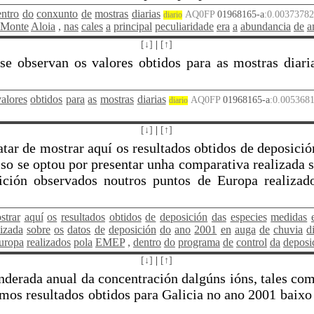
entro
do
conxunto
de
mostras
diarias
AQ0FP
01968165-a
:0.00373782
diario
Monte
Aloia
,
nas
cales
a
principal
peculiaridade
era
a
abundancia
de
a
[↓]
|
[↑]
e observan os valores obtidos para as mostras diaria
valores
obtidos
para
as
mostras
diarias
AQ0FP
01968165-a
:0.0053681
diario
[↓]
|
[↑]
atar de mostrar aquí os resultados obtidos de deposici
o se optou por presentar unha comparativa realizada s
sición observados noutros puntos de Europa realiza
strar
aquí
os
resultados
obtidos
de
deposición
das
especies
medidas
lizada
sobre
os
datos
de
deposición
do
ano
2001
en
auga
de
chuvia
d
uropa
realizados
pola
EMEP
,
dentro
do
programa
de
control
da
deposi
[↓]
|
[↑]
erada anual da concentración dalgúns ións, tales como
mos resultados obtidos para Galicia no ano 2001 baixo 