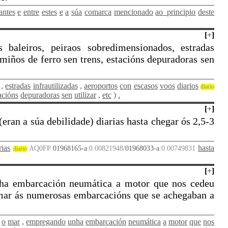
antes
e
entre
estes
e
a
súa
comarca
mencionado
ao_principio
deste
[
+
]
 baleiros, peiraos sobredimensionados, estradas
amiños de ferro sen trens, estacións depuradoras sen
,
estradas
infrautilizadas
,
aeroportos
con
escasos
voos
diarios
diario
acións
depuradoras
sen
utilizar
,
etc
)
.
[
+
]
eran a súa debilidade) diarias hasta chegar ós 2,5-3
rias
hasta
AQ0FP
01968165-a
:0.00821948/
01968033-a
:0.00749831
diario
[
+
]
nha embarcación neumática a motor que nos cedeu
ormar ás numerosas embarcacións que se achegaban a
o
mar
,
empregando
unha
embarcación
neumática
a
motor
que
nos