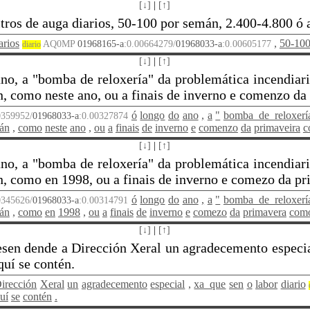
[↓]
|
[↑]
itros de auga diarios, 50-100 por semán, 2.400-4.800 ó 
arios
,
50-10
AQ0MP
01968165-a
:0.00664279/
01968033-a
:0.00605177
diario
[↓]
|
[↑]
no, a "bomba de reloxería" da problemática incendiari
n, como neste ano, ou a finais de inverno e comenzo da 
ó
longo
do
ano
,
a
"
bomba_de_reloxerí
0359952/
01968033-a
:0.00327874
án
,
como
neste
ano
,
ou
a
finais
de
inverno
e
comenzo
da
primaveira
c
[↓]
|
[↑]
no, a "bomba de reloxería" da problemática incendiari
án, como en 1998, ou a finais de inverno e comezo da pr
ó
longo
do
ano
,
a
"
bomba_de_reloxerí
0345626/
01968033-a
:0.00314791
án
,
como
en
1998
,
ou
a
finais
de
inverno
e
comezo
da
primavera
com
[↓]
|
[↑]
esen dende a Dirección Xeral un agradecemento especial,
uí se contén.
irección
Xeral
un
agradecemento
especial
,
xa_que
sen
o
labor
diario
uí
se
contén
.