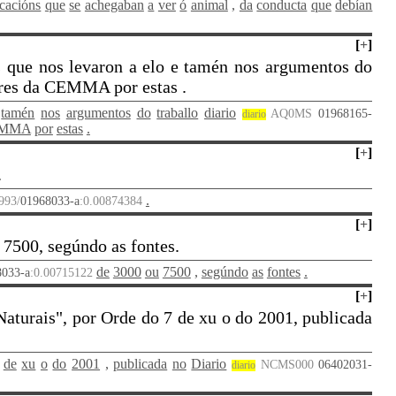
cacións
que
se
achegaban
a
ver
ó
animal
,
da
conducta
que
debían
[
+
]
s que nos levaron a elo e tamén nos argumentos do
lores da CEMMA por estas .
tamén
nos
argumentos
do
traballo
diario
AQ0MS
01968165-
diario
MMA
por
estas
.
[
+
]
.
.
993/
01968033-a
:0.00874384
[
+
]
 7500, segúndo as fontes.
de
3000
ou
7500
,
segúndo
as
fontes
.
8033-a
:0.00715122
[
+
]
aturais", por Orde do 7 de xu o do 2001, publicada
de
xu
o
do
2001
,
publicada
no
Diario
NCMS000
06402031-
diario