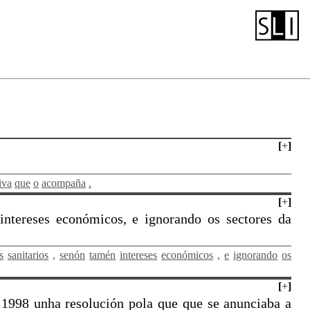
[
+
]
iva
que
o
acompaña
.
[
+
]
 intereses económicos, e ignorando os sectores da
s
sanitarios
,
senón
tamén
intereses
económicos
,
e
ignorando
os
[
+
]
e 1998 unha resolución pola que que se anunciaba a