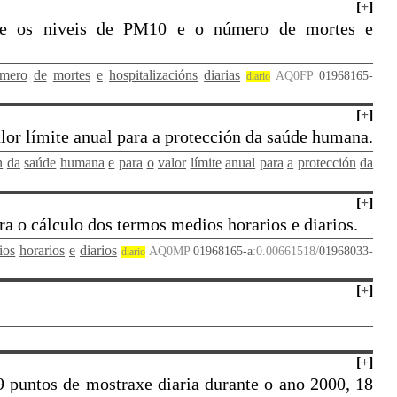
[
+
]
ntre os niveis de PM10 e o número de mortes e
mero
de
mortes
e
hospitalizacións
diarias
AQ0FP
01968165-
diario
[
+
]
alor límite anual para a protección da saúde humana.
n
da
saúde
humana
e
para
o
valor
límite
anual
para
a
protección
da
[
+
]
a o cálculo dos termos medios horarios e diarios.
ios
horarios
e
diarios
AQ0MP
01968165-a
:0.00661518/
01968033-
diario
[
+
]
[
+
]
9 puntos de mostraxe diaria durante o ano 2000, 18