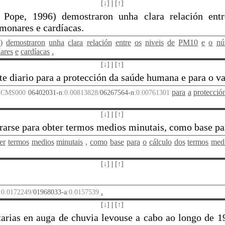
[↓]
|
[↑]
 Pope, 1996) demostraron unha clara relación e
lmonares e cardíacas.
)
demostraron
unha
clara
relación
entre
os
niveis
de
PM10
e
o
nú
ares
e
cardíacas
.
[↓]
|
[↑]
te diario para a protección da saúde humana e para o v
para
a
protecció
CMS000
06402031-n
:0.00813828/
06267564-n
:0.00761301
[↓]
|
[↑]
rarse para obter termos medios minutais, como base par
er
termos
medios
minutais
,
como
base
para
o
cálculo
dos
termos
med
[↓]
|
[↑]
.
:0.0172249/
01968033-a
:0.0157539
[↓]
|
[↑]
tarias en auga de chuvia levouse a cabo ao longo de 1