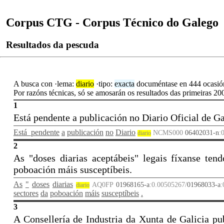
Corpus CTG - Corpus Técnico do Galego
Resultados da pescuda
A busca con ·lema:
diario
·tipo:
exacta
documéntase en 444 ocasión
Por razóns técnicas, só se amosarán os resultados das primeiras 200 
1
Está pendente a publicación no Diario Oficial de G
Está_pendente
a
publicación
no
Diario
NCMS000
06402031-n
:
diario
2
As "doses diarias aceptábeis" legais fíxanse ten
poboación máis susceptíbeis.
As
"
doses
diarias
AQ0FP
01968165-a
:0.00505267/
01968033-a
:
diario
sectores
da
poboación
máis
susceptíbeis
.
3
A Consellería de Industria da Xunta de Galicia pu