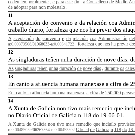
cedeu
temporalmente
,
e
para
este
fin
,
a
Consellería
de
Medio
Am
de
adoptar
para
non
molestalo
.
11
A aceptación do convenio e da relación coa Admin
traballo diario, fortaleza que nos ha previr dos at
A
aceptación
do
convenio
e
da
relación
coa
Administración
de
,
fortaleza
que
nos
ha
previr
do
a
:0.00373508/
01968033-a
:0.00341722
12
As singladuras teñen unha duración de nove días, du
As
singladuras
teñen
unha
duración
de
nove
días
,
durante
os
cales
13
En canto a afluencia humana manexase a cifra de 25
En_canto_a
afluencia
humana
manexase
a
cifra
de
250.000
persoa
14
A Xunta de Galicia non tivo mais remedio que incl
no Diario Oficial de Galicia n 118 do 19-06-01.
A
Xunta
de
Galicia
non
tivo
mais
remedio
que
incluílo
provisio
Oficial
de
Galicia
n
118
do
19-
n
:0.00485059/
06267564-n
:0.00453502