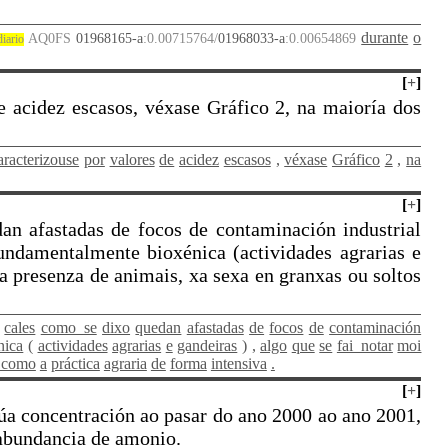
durante
o
AQ0FS
01968165-a
:0.00715764/
01968033-a
:0.00654869
diario
[
+
]
 acidez escasos, véxase Gráfico 2, na maioría dos
aracterizouse
por
valores
de
acidez
escasos
,
véxase
Gráfico
2
,
na
[
+
]
dan afastadas de focos de contaminación industrial
undamentalmente bioxénica (actividades agrarias e
a presenza de animais, xa sexa en granxas ou soltos
cales
como_se
dixo
quedan
afastadas
de
focos
de
contaminación
nica
(
actividades
agrarias
e
gandeiras
)
,
algo
que
se
fai_notar
moi
_como
a
práctica
agraria
de
forma
intensiva
.
[
+
]
súa concentración ao pasar do ano 2000 ao ano 2001,
 abundancia de amonio.