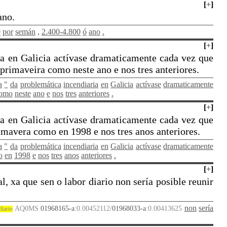
[
+
]
ano.
0
por
semán
,
2.400-4.800
ó
ano
.
[
+
]
a en Galicia actívase dramaticamente cada vez que
primaveira como neste ano e nos tres anteriores.
a
"
da
problemática
incendiaria
en
Galicia
actívase
dramaticamente
omo
neste
ano
e
nos
tres
anteriores
.
[
+
]
a en Galicia actívase dramaticamente cada vez que
imavera como en 1998 e nos tres anos anteriores.
a
"
da
problemática
incendiaria
en
Galicia
actívase
dramaticamente
o
en
1998
e
nos
tres
anos
anteriores
.
[
+
]
 xa que sen o labor diario non sería posible reunir
non
sería
AQ0MS
01968165-a
:0.00452112/
01968033-a
:0.00413625
diario