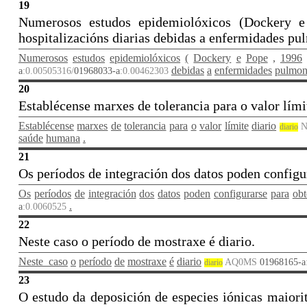
19
Numerosos estudos epidemiolóxicos (Dockery e
hospitalizacións diarias debidas a enfermidades pu
Numerosos
estudos
epidemiolóxicos
(
Dockery
e
Pope
,
1996
debidas
a
enfermidades
pulmon
a
:0.00505316/
01968033-a
:0.00462303
20
Establécense marxes de tolerancia para o valor lími
Establécense
marxes
de
tolerancia
para
o
valor
límite
diario
N
diario
saúde
humana
.
21
Os períodos de integración dos datos poden configu
Os
períodos
de
integración
dos
datos
poden
configurarse
para
obt
.
a
:0.0060525
22
Neste caso o período de mostraxe é diario.
Neste_caso
o
período
de
mostraxe
é
diario
AQ0MS
01968165-a
diario
23
O estudo da deposición de especies iónicas maiori