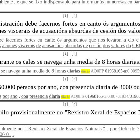
biente
,
e
que
se
fixo
indispensable
para
informar
ás
numerosas
embar
[↓]
|
[↑]
istración debe facernos fortes en canto ós argumento
aques viscerais de acusacións absurdas de cesión dos va
be
facernos
fortes
en_canto
ós
argumentos
que
nos
levaron
a
elo
e
s
ataques
viscerais
de
acusacións
absurdas
de
cesión
dos
valores
da
CE
[↓]
|
[↑]
rante os cales se navega unha media de 8 horas diarias
se
navega
unha
media
de
8
horas
diarias
AQ0FP
01968165-a
:0.0095
diario
[↓]
|
[↑]
0.000 persoas por ano, coa presencia diaria de 3000 ou
s
por
ano
,
coa
presencia
diaria
AQ0FS
01968165-a
:0.00781934/
0196
diario
[↓]
|
[↑]
uílo provisionalmente no "Rexistro Xeral de Espacios N
nalmente
no
"
Rexistro
Xeral
de
Espacios
Naturais
"
,
por
Orde
do
7
06-01
.