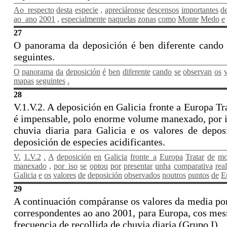
Ao_respecto
desta
especie
,
apreciáronse
descensos
importantes
d
ao_ano
2001
,
especialmente
naquelas
zonas
como
Monte
Medo
e
27
O panorama da deposición é ben diferente cando s
seguintes.
O
panorama
da
deposición
é
ben
diferente
cando
se
observan
os
mapas
seguintes
.
28
V.1.V.2. A deposición en Galicia fronte a Europa Tr
é impensable, polo enorme volume manexado, por is
chuvia diaria para Galicia e os valores de depo
deposición de especies acidificantes.
V.
1.V.2
.
A
deposición
en
Galicia
fronte_a
Europa
Tratar
de
mo
manexado
,
por_iso
se
optou
por
presentar
unha
comparativa
rea
Galicia
e
os
valores
de
deposición
observados
noutros
puntos
de
E
29
A continuación compáranse os valores da media pond
correspondentes ao ano 2001, para Europa, cos mes
frecuencia de recollida de chuvia diaria (Grupo I).