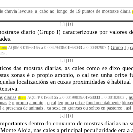
de
chuvia
levouse_a_cabo
ao_longo_de
19
puntos
de
mostraxe
diaria
[↓]
|
[↑]
straxe diario (Grupo I) caracterizouse por valores de
ades.
(
Grupo
I
)
c
AQ0MS
01968165-a
:0.00429438/
01968033-a
:0.00392907
diario
des
.
[↓]
|
[↑]
ticos das mostras diarias, as cales como se dixo que
estas zonas é o propio amonio, o cal ten unha orixe f
aquelas localizacións en cuxas proximidades é habitual 
tensiva.
as
diarias
,
as
AQ0FP
01968165-a
:0.00199839/
01968033-a
:0.00182802
diario
onas
é
o
propio
amonio
,
o
cal
ten
unha
orixe
fundamentalmente
bioxé
l
a
presenza
de
animais
,
xa
sexa
en
granxas
ou
soltos
en
pastoreo
,
así
[↓]
|
[↑]
importantes dentro do conxunto de mostras diarias na 
nte Aloia, nas cales a principal peculiaridade era a