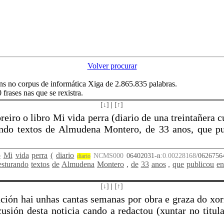
Volver procurar
s no corpus de informática Xiga de 2.865.835 palabras.
frases nas que se rexistra.
[↓]
|
[↑]
breiro o libro Mi vida perra (diario de una treintañera 
rando textos de Almudena Montero, de 33 anos, que pu
o
Mi
vida
perra
(
diario
NCMS000
06402031-n
:0.00228168/
0626756
diario
sturando
textos
de
Almudena
Montero
,
de
33
anos
,
que
publicou
e
[↓]
|
[↑]
ación hai unhas cantas semanas por obra e graza do xor
usión desta noticia cando a redactou (xuntar no titul