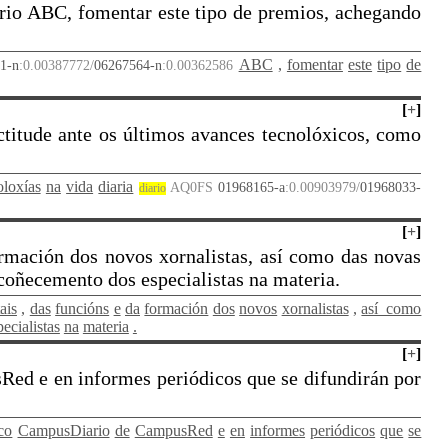
ario ABC, fomentar este tipo de premios, achegando
ABC
,
fomentar
este
tipo
de
1-n
:0.00387772/
06267564-n
:0.00362586
[
+
]
actitude ante os últimos avances tecnolóxicos, como
oloxías
na
vida
diaria
AQ0FS
01968165-a
:0.00903979/
01968033-
diario
[
+
]
ormación dos novos xornalistas, así como das novas
 coñecemento dos especialistas na materia.
tais
,
das
funcións
e
da
formación
dos
novos
xornalistas
,
así_como
pecialistas
na
materia
.
[
+
]
Red e en informes periódicos que se difundirán por
co
CampusDiario
de
CampusRed
e
en
informes
periódicos
que
se