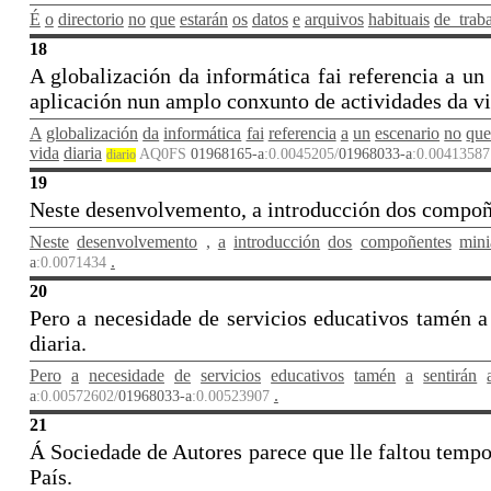
É
o
directorio
no
que
estarán
os
datos
e
arquivos
habituais
de_traba
18
A globalización da informática fai referencia a un
aplicación nun amplo conxunto de actividades da vi
A
globalización
da
informática
fai
referencia
a
un
escenario
no
qu
vida
diaria
AQ0FS
01968165-a
:0.0045205/
01968033-a
:0.0041358
diario
19
Neste desenvolvemento, a introducción dos compoñen
Neste
desenvolvemento
,
a
introducción
dos
compoñentes
mini
.
a
:0.0071434
20
Pero a necesidade de servicios educativos tamén a
diaria.
Pero
a
necesidade
de
servicios
educativos
tamén
a
sentirán
.
a
:0.00572602/
01968033-a
:0.00523907
21
Á Sociedade de Autores parece que lle faltou tempo 
País.