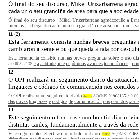
Ó final do seu discurso, Mikel Urizarbarrena agra
cada un o seu granciña de area para que a sociedad
Ó
final
do
seu
discurso
,
Mikel
Urizarbarrena
agradeceulle
a
Erns
premios
,
achegando
cada_un
o
seu
granciña
de
area
para_que
a
s
11
(2)
Esta ferramenta consiste nunhas breves preguntas s
cambiaron á xente e ou que queda aínda por descubr
Esta
ferramenta
consiste
nunhas
breves
preguntas
sobre
o
uso
dia
e
a
actitude
ante
os
últimos
avances
tecnolóxicos
,
co
a
:0.00827138
12
O OPI realizará un seguimento diario da situación
linguaxes e códigos de comunicación nos contidos x
O
OPI
realizará
un
seguimento
diario
AQ0MS
01968165-a
:0.0
diario
das
novas
linguaxes
e
códigos
de
comunicación
nos
contidos
xorna
13
Este seguimento reflectirase nun boletín diario, 
distintas canles, fundamentalmente a través da rede
Este
seguimento
reflectirase
nun
boletín
diario
AQ0MS
01968
diario