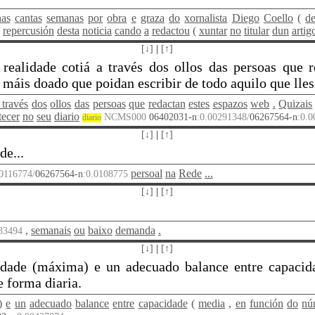
as
cantas
semanas
por
obra
e
graza
do
xornalista
Diego
Coello
(
d
repercusión
desta
noticia
cando
a
redactou
(
xuntar
no
titular
dun
artig
[↓]
|
[↑]
realidade cotiá a través dos ollos das persoas que r
máis doado que poidan escribir de todo aquilo que lles e
_través
dos
ollos
das
persoas
que
redactan
estes
espazos
web
.
Quizais
tecer
no
seu
diario
NCMS000
06402031-n
:0.00291348/
06267564-n
:0.
diario
[↓]
|
[↑]
de...
persoal
na
Rede
...
.0116774/
06267564-n
:0.0108775
[↓]
|
[↑]
,
semanais
ou
baixo
demanda
.
133494
[↓]
|
[↑]
lidade (máxima) e un adecuado balance entre capacid
e forma diaria.
)
e
un
adecuado
balance
entre
capacidade
(
media
,
en
función
do
nú