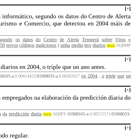
[
+
]
s informático, segundo os datos do Centro de Alerta
Turismo e Comercio, que detectou en 2004 máis de
egundo
os
datos
do
Centro
de
Alerta
Temperá
sobre
Virus
e
350
novos
códigos
maliciosos
(
unha
media
tres
diarios
AQ0MP
diario
[
+
]
iarios en 2004, o triple que un ano antes.
en
2004
,
o
triple
que
un
68165-a
:0.00614452/
01968033-a
:0.00561927
[
+
]
s empregados na elaboración da predicción diaria do
n
da
predicción
diaria
AQ0FS
01968165-a
:0.00572571/
01968033-
diario
[
+
]
odo regular.