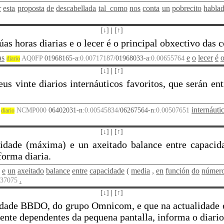
r
esta
proposta
de
descabellada
tal_como
nos
conta
un
pobrecito
habla
[↓]
|
[↑]
s horas diarias e o lecer é o principal obxectivo das 
as
e
o
lecer
é
AQ0FP
01968165-a
:0.00717187/
01968033-a
:0.00655764
diario
[↓]
|
[↑]
eus vinte diarios internáuticos favoritos, que serán en
internáuti
NCMP000
06402031-n
:0.00545834/
06267564-n
:0.00507651
diario
[↓]
|
[↑]
ilidade (máxima) e un axeitado balance entre capacid
forma diaria.
)
e
un
axeitado
balance
entre
capacidade
(
media
,
en
función
do
númer
.
437075
[↓]
|
[↑]
cidade BBDO, do grupo Omnicom, e que na actualidade é 
ente dependentes da pequena pantalla, informa o diario