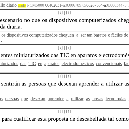
llo
diario
,
NCMS000
06402031-n
:0.00678973/
06267564-n
:0.00634475
diario
[↓]
|
[↑]
 escenario no que os dispositivos computerizados chegue
da diaria.
e
os
dispositivos
computerizados
cheguen_a_ser
tan
baratos
e
fáciles
de
.
7
[↓]
|
[↑]
tes miniaturizados das TIC en aparatos electrodomésti
aturizados
das
TIC
en
aparatos
electrodomésticos
convencionais
fac
[↓]
|
[↑]
 sentirán as persoas que desexan aprender a utilizar a
as
persoas
que
desexan
aprender
a
utilizar
as
novas
tecnoloxías
[↓]
|
[↑]
para cualificar esta proposta de descabellada tal como