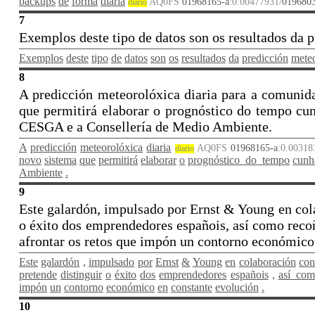
backups
de
forma
diaria
AQ0FS
01968165-a
:0.00477931/
0196803
diario
7
Exemplos deste tipo de datos son os resultados da p
Exemplos
deste
tipo
de
datos
son
os
resultados
da
predicción
mete
8
A predicción meteorolóxica diaria para a comunida
que permitirá elaborar o prognóstico do tempo cu
CESGA e a Consellería de Medio Ambiente.
A
predicción
meteorolóxica
diaria
AQ0FS
01968165-a
:0.00318
diario
novo
sistema
que
permitirá
elaborar
o
prognóstico_do_tempo
cunh
Ambiente
.
9
Este galardón, impulsado por Ernst & Young en col
o éxito dos emprendedores españois, así como recoñ
afrontar os retos que impón un contorno económico
Este
galardón
,
impulsado
por
Ernst
&
Young
en
colaboración
co
pretende
distinguir
o
éxito
dos
emprendedores
españois
,
así_co
impón
un
contorno
económico
en
constante
evolución
.
10