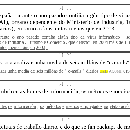
e
.
[↓]
|
[↑]
spaña durante o ano pasado contiña algún tipo de viru
AT), órgano dependente do Ministerio de Industria, 
arios), en torno a douscentos menos que en 2003.
rante
o
ano
pasado
contiña
algún
tipo
de
virus
informático
,
s
o
de
Industria
,
Turismo
e
Comercio
,
que
detectou
en
2004
máis
de
1.
ntos
menos_que
en
2003
.
[↓]
|
[↑]
u a analizar unha media de seis millóns de "e-mails" d
izar
unha
media
de
seis
millóns
de
"
e-mails
"
diarios
AQ0MP
019
diario
[↓]
|
[↑]
scubriron as fontes de información, os métodos e medio
ntes
de
información
,
os
métodos
e
medios
empregados
na
elaboració
[↓]
|
[↑]
bituais de traballo diario, e do que se fan backups de m