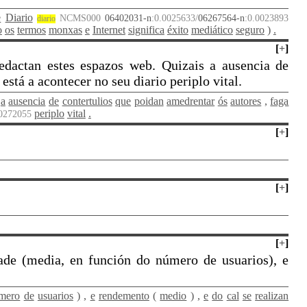
e
Diario
NCMS000
06402031-n
:0.0025633/
06267564-n
:0.0023893
diario
o
os
termos
monxas
e
Internet
significa
éxito
mediático
seguro
)
.
[
+
]
edactan estes espazos web. Quizais a ausencia de
stá a acontecer no seu diario periplo vital.
a
ausencia
de
contertulios
que
poidan
amedrentar
ós
autores
,
faga
periplo
vital
.
00272055
[
+
]
[
+
]
[
+
]
ade (media, en función do número de usuarios), e
mero
de
usuarios
)
,
e
rendemento
(
medio
)
,
e
do
cal
se
realizan