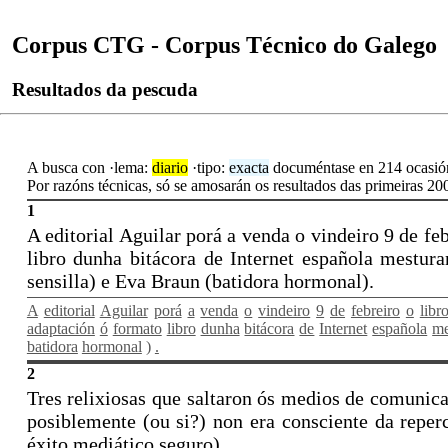
Corpus CTG - Corpus Técnico do Galego
Resultados da pescuda
A busca con ·lema:
diario
·tipo:
exacta
documéntase en 214 ocasión
Por razóns técnicas, só se amosarán os resultados das primeiras 200 
1
A editorial Aguilar porá a venda o vindeiro 9 de fe
libro dunha bitácora de Internet española mestu
sensilla) e Eva Braun (batidora hormonal).
A
editorial
Aguilar
porá
a
venda
o
vindeiro
9
de
febreiro
o
libr
adaptación
ó
formato
libro
dunha
bitácora
de
Internet
española
me
batidora
hormonal
)
.
2
Tres relixiosas que saltaron ós medios de comunic
posiblemente (ou si?) non era consciente da reperc
éxito mediático seguro).