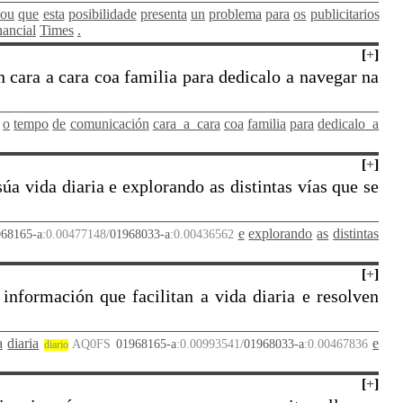
cou
que
esta
posibilidade
presenta
un
problema
para
os
publicitarios
nancial
Times
.
[
+
]
cara a cara coa familia para dedicalo a navegar na
o
tempo
de
comunicación
cara_a_cara
coa
familia
para
dedicalo_a
2
[
+
]
a vida diaria e explorando as distintas vías que se
e
explorando
as
distintas
68165-a
:0.00477148/
01968033-a
:0.00436562
[
+
]
información que facilitan a vida diaria e resolven
a
diaria
e
AQ0FS
01968165-a
:0.00993541/
01968033-a
:0.00467836
diario
[
+
]