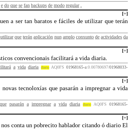
e
do
que
se
fan
backups
de
modo
regular
.
[
+
]
n a ser tan baratos e fáciles de utilizar que terán
utilizar
que
terán
aplicación
nun
amplo
conxunto
de
actividades
da
[
+
]
cos convencionais facilitará a vida diaria.
ilitará
a
vida
diaria
AQ0FS
01968165-a
:0.00780697/
01968033-
diario
[
+
]
s novas tecnoloxías que pasarán a impregnar a vida
que
pasarán
a
impregnar
a
vida
diaria
AQ0FS
01968165-
diario
[
+
]
 nos conta un pobrecito hablador citando ó diario El