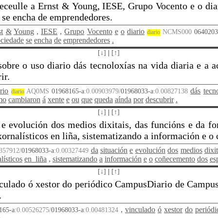
deceulle a Ernst & Young, IESE, Grupo Vocento e o di
e se encha de emprendedores.
t
&
Young
,
IESE
,
Grupo
Vocento
e
o
diario
NCMS000
0640203
diario
ociedade
se
encha
de
emprendedores
.
[↓]
|
[↑]
obre o uso diario dás tecnoloxías na vida diaria e a 
ir.
rio
dás
tecn
AQ0MS
01968165-a
:0.00903979/
01968033-a
:0.00827138
diario
mo
cambiaron
á
xente
e
ou
que
queda
aínda
por
descubrir
.
[↓]
|
[↑]
 e evolución dos medios dixitais, das funcións e da f
ornalísticos en liña, sistematizando a información e o
da
situación
e
evolución
dos
medios
dixi
0357912/
01968033-a
:0.00327449
lísticos
en_liña
,
sistematizando
a
información
e
o
coñecemento
dos
es
[↓]
|
[↑]
vinculado ó xestor do periódico CampusDiario de Campus
.
,
vinculado
ó
xestor
do
periódi
165-a
:0.00526275/
01968033-a
:0.00481324