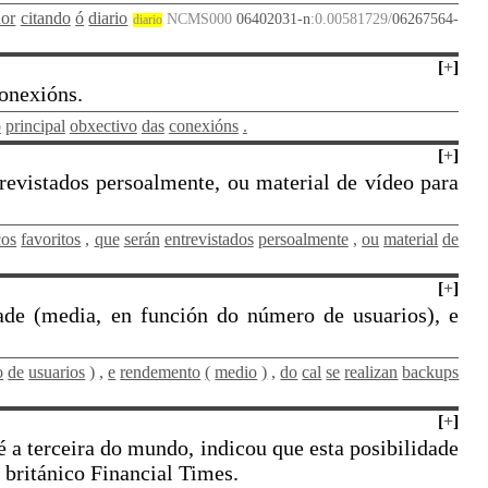
dor
citando
ó
diario
NCMS000
06402031-n
:0.00581729/
06267564-
diario
[
+
]
conexións.
o
principal
obxectivo
das
conexións
.
[
+
]
trevistados persoalmente, ou material de vídeo para
cos
favoritos
,
que
serán
entrevistados
persoalmente
,
ou
material
de
[
+
]
ade (media, en función do número de usuarios), e
o
de
usuarios
)
,
e
rendemento
(
medio
)
,
do
cal
se
realizan
backups
[
+
]
a terceira do mundo, indicou que esta posibilidade
 británico Financial Times.