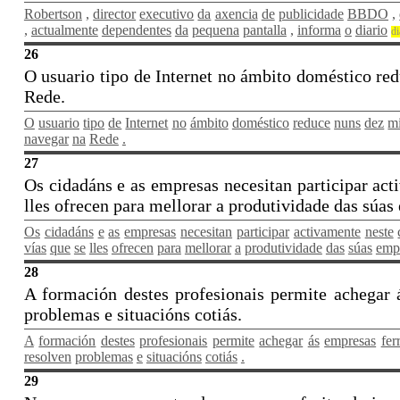
Robertson
,
director
executivo
da
axencia
de
publicidade
BBDO
,
,
actualmente
dependentes
da
pequena
pantalla
,
informa
o
diario
di
26
O usuario tipo de Internet no ámbito doméstico re
Rede.
O
usuario
tipo
de
Internet
no
ámbito
doméstico
reduce
nuns
dez
m
navegar
na
Rede
.
27
Os cidadáns e as empresas necesitan participar act
lles ofrecen para mellorar a produtividade das súas 
Os
cidadáns
e
as
empresas
necesitan
participar
activamente
neste
vías
que
se
lles
ofrecen
para
mellorar
a
produtividade
das
súas
emp
28
A formación destes profesionais permite achegar á
problemas e situacións cotiás.
A
formación
destes
profesionais
permite
achegar
ás
empresas
fer
resolven
problemas
e
situacións
cotiás
.
29