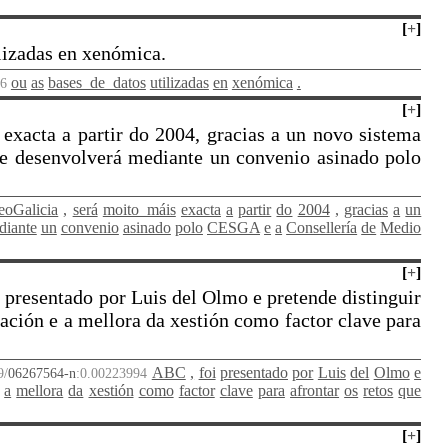
[
+
]
ilizadas en xenómica.
ou
as
bases_de_datos
utilizadas
en
xenómica
.
26
[
+
]
exacta a partir do 2004, gracias a un novo sistema
se desenvolverá mediante un convenio asinado polo
eoGalicia
,
será
moito_máis
exacta
a
partir
do
2004
,
gracias
a
un
diante
un
convenio
asinado
polo
CESGA
e
a
Consellería
de
Medio
[
+
]
presentado por Luis del Olmo e pretende distinguir
ación e a mellora da xestión como factor clave para
ABC
,
foi
presentado
por
Luis
del
Olmo
e
9/
06267564-n
:0.00223994
a
mellora
da
xestión
como
factor
clave
para
afrontar
os
retos
que
[
+
]