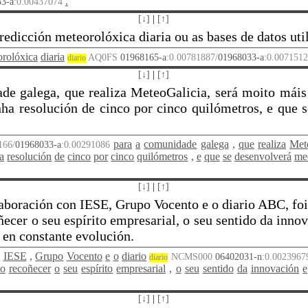
.
3-a
:0.00437074
[↓]
|
[↑]
redicción meteorolóxica diaria ou as bases de datos ut
orolóxica
diaria
AQ0FS
01968165-a
:0.00781887/
01968033-a
:0.007151
diario
[↓]
|
[↑]
de galega, que realiza MeteoGalicia, será moito máis 
nha resolución de cinco por cinco quilómetros, e que 
para
a
comunidade
galega
,
que
realiza
Met
166/
01968033-a
:0.00291086
a
resolución
de
cinco
por
cinco
quilómetros
,
e
que
se
desenvolverá
me
[↓]
|
[↑]
aboración con IESE, Grupo Vocento e o diario ABC, foi 
ecer o seu espírito empresarial, o seu sentido da innov
 en constante evolución.
n
IESE
,
Grupo
Vocento
e
o
diario
NCMS000
06402031-n
:0.0023967
diario
mo
recoñecer
o
seu
espírito
empresarial
,
o
seu
sentido
da
innovación
e
[↓]
|
[↑]