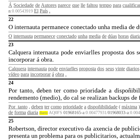
Á
Sociedade
de
Autores
parece
que
lle
faltou
tempo
para
cualifica
El
País
.
n
:0.00543919
22
O internauta permanece conectado unha media de dúa
O
internauta
permanece
conectado
unha
media
de
dúas
horas
diari
23
Calquera internauta pode enviarlles proposta dos s
incorporar á obra.
Calquera
internauta
pode
enviarlles
proposta
dos
seus
vinte
diarios
vídeo
para
incorporar
á
obra
.
24
Por tanto, deben ter como prioridade a dispoñib
rendemento (medio), do cal se realizan backups de 
Por_tanto
,
deben
ter
como
prioridade
a
dispoñibilidade
(
máxima
de
forma
diaria
AQ0FS
01968165-a
:0.00477931/
01968033-a
:0.00
diario
25
Robertson, director executivo da axencia de publi
presenta un problema para os publicitarios, actualm