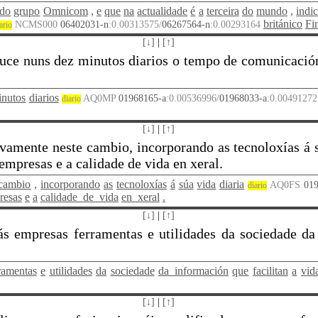
do
grupo
Omnicom
,
e
que
na
actualidade
é
a
terceira
do
mundo
,
indi
británico
Fi
NCMS000
06402031-n
:0.00313575/
06267564-n
:0.00293164
ario
[↓]
|
[↑]
duce nuns dez minutos diarios o tempo de comunicación 
inutos
diarios
AQ0MP
01968165-a
:0.00536996/
01968033-a
:0.0049127
diario
[↓]
|
[↑]
ivamente neste cambio, incorporando as tecnoloxías á sú
empresas e a calidade de vida en xeral.
cambio
,
incorporando
as
tecnoloxías
á
súa
vida
diaria
AQ0FS
019
diario
resas
e
a
calidade_de_vida
en_xeral
.
[↓]
|
[↑]
s empresas ferramentas e utilidades da sociedade da 
ramentas
e
utilidades
da
sociedade
da_información
que
facilitan
a
vid
[↓]
|
[↑]