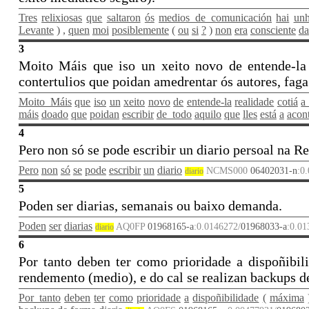
Tres
relixiosas
que
saltaron
ós
medios_de_comunicación
hai
unh
Levante
)
,
quen
moi
posiblemente
(
ou
si
?
)
non
era
consciente
da
3
Moito Máis que iso un xeito novo de entende-la 
contertulios que poidan amedrentar ós autores, faga 
Moito_Máis
que
iso
un
xeito
novo
de
entende-la
realidade
cotiá
a
máis
doado
que
poidan
escribir
de_todo
aquilo
que
lles
está
a
acon
4
Pero non só se pode escribir un diario persoal na Re
Pero
non
só
se
pode
escribir
un
diario
NCMS000
06402031-n
:0
diario
5
Poden ser diarias, semanais ou baixo demanda.
Poden
ser
diarias
AQ0FP
01968165-a
:0.0146272/
01968033-a
:0.0
diario
6
Por tanto deben ter como prioridade a dispoñibi
rendemento (medio), e do cal se realizan backups d
Por_tanto
deben
ter
como
prioridade
a
dispoñibilidade
(
máxima