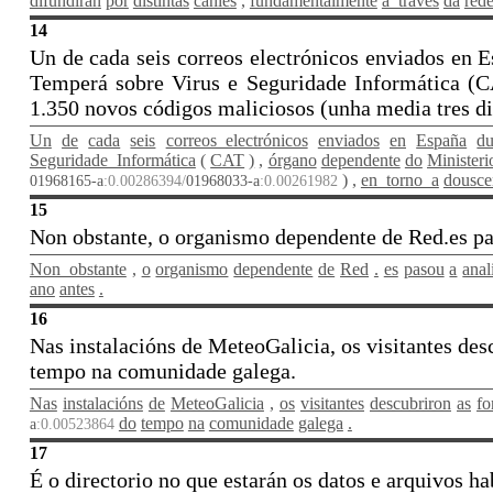
difundirán
por
distintas
canles
,
fundamentalmente
a_través
da
red
14
Un de cada seis correos electrónicos enviados en E
Temperá sobre Virus e Seguridade Informática (C
1.350 novos códigos maliciosos (unha media tres di
Un
de
cada
seis
correos_electrónicos
enviados
en
España
du
Seguridade_Informática
(
CAT
)
,
órgano
dependente
do
Ministeri
)
,
en_torno_a
dousce
01968165-a
:0.00286394/
01968033-a
:0.00261982
15
Non obstante, o organismo dependente de Red.es paso
Non_obstante
,
o
organismo
dependente
de
Red
.
es
pasou
a
anal
ano
antes
.
16
Nas instalacións de MeteoGalicia, os visitantes de
tempo na comunidade galega.
Nas
instalacións
de
MeteoGalicia
,
os
visitantes
descubriron
as
fo
do
tempo
na
comunidade
galega
.
a
:0.00523864
17
É o directorio no que estarán os datos e arquivos ha