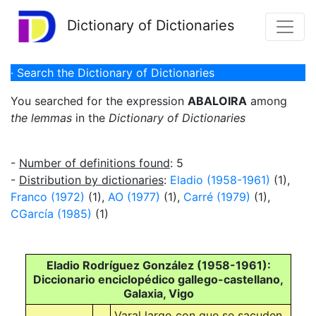
Dictionary of Dictionaries
· Search the Dictionary of Dictionaries
You searched for the expression
ABALOIRA
among
the lemmas
in the
Dictionary of Dictionaries
-
Number of definitions found
: 5
-
Distribution by dictionaries
:
Eladio (1958-1961)
(1),
Franco (1972)
(1),
AO (1977)
(1),
Carré (1979)
(1),
CGarcía (1985)
(1)
Eladio Rodríguez González (1958-1961):
Diccionario enciclopédico gallego-castellano,
Galaxia, Vigo
Varal largo con que se sacuden