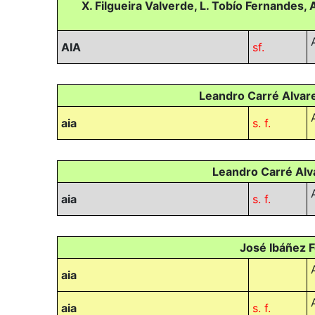
X. Filgueira Valverde, L. Tobío Fernandes,
AIA
sf.
Leandro Carré Alvare
aia
s. f.
Leandro Carré Alva
aia
s. f.
José Ibáñez F
aia
aia
s. f.