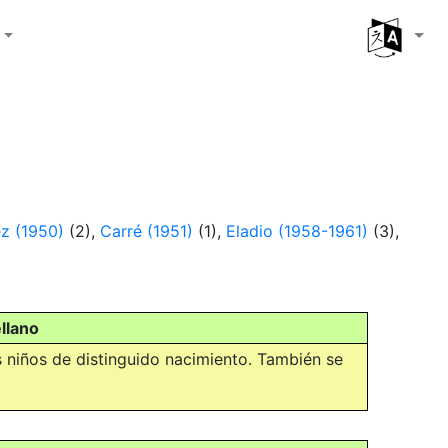
z (1950)
(2),
Carré (1951)
(1),
Eladio (1958-1961)
(3),
llano
 niños de distinguido nacimiento. También se