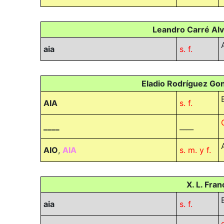
Leandro Carré Alva
aia
s. f.
Eladio Rodríguez Gon
AIA
s. f.
____
____
AIO
,
AIA
s. m. y f.
X. L. Fra
aia
s. f.