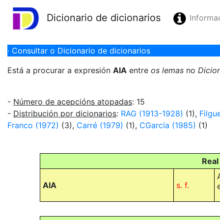
Dicionario de dicionarios
Informa
· Consultar o Dicionario de dicionarios
Está a procurar a expresión
AIA
entre
os lemas
no
Dicio
-
Número de acepcións atopadas
: 15
-
Distribución por dicionarios
:
RAG (1913-1928)
(1),
Filgu
Franco (1972)
(3),
Carré (1979)
(1),
CGarcía (1985)
(1)
Real
AIA
s. f.