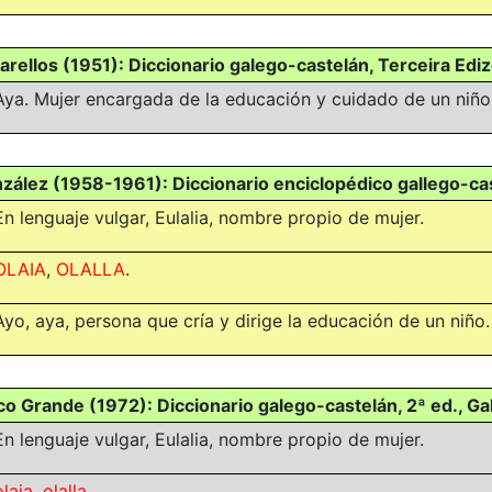
rellos (1951): Diccionario galego-castelán, Terceira Edi
Aya. Mujer encargada de la educación y cuidado de un niño
zález (1958-1961): Diccionario enciclopédico gallego-cast
En lenguaje vulgar,
Eulalia
, nombre propio de mujer.
OLAIA
,
OLALLA
.
Ayo, aya, persona que cría y dirige la educación de un niño.
nco Grande (1972): Diccionario galego-castelán, 2ª ed., Gal
En lenguaje vulgar, Eulalia, nombre propio de mujer.
olaia
,
olalla
.