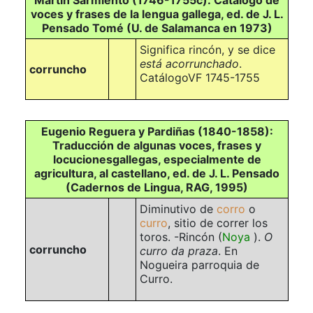
Martín Sarmiento (1746-1755c): Catálogo de
voces y frases de la lengua gallega, ed. de J. L.
Pensado Tomé (U. de Salamanca en 1973)
Significa rincón, y se dice
está acorrunchado
.
corruncho
CatálogoVF 1745-1755
Eugenio Reguera y Pardiñas (1840-1858):
Traducción de algunas voces, frases y
locucionesgallegas, especialmente de
agricultura, al castellano, ed. de J. L. Pensado
(Cadernos de Lingua, RAG, 1995)
Diminutivo de
corro
o
curro
, sitio de correr los
toros. -Rincón (
Noya
).
O
corruncho
curro da praza
. En
Nogueira
parroquia de
Curro
.