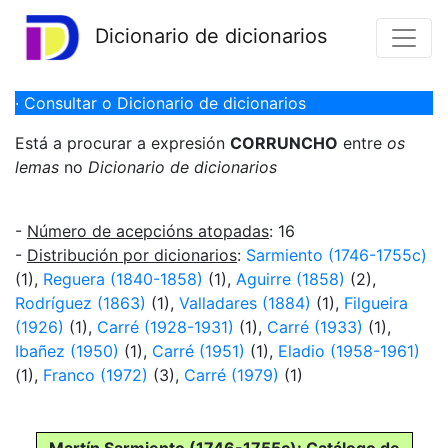
Dicionario de dicionarios
· Consultar o Dicionario de dicionarios
Está a procurar a expresión
CORRUNCHO
entre
os
lemas
no
Dicionario de dicionarios
-
Número de acepcións atopadas
: 16
-
Distribución por dicionarios
:
Sarmiento (1746-1755c)
(1),
Reguera (1840-1858)
(1),
Aguirre (1858)
(2),
Rodríguez (1863)
(1),
Valladares (1884)
(1),
Filgueira
(1926)
(1),
Carré (1928-1931)
(1),
Carré (1933)
(1),
Ibañez (1950)
(1),
Carré (1951)
(1),
Eladio (1958-1961)
(1),
Franco (1972)
(3),
Carré (1979)
(1)