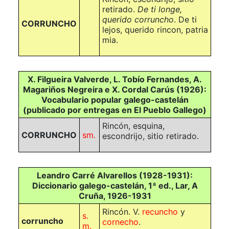
retirado.
De ti longe,
querido corruncho
. De ti
CORRUNCHO
lejos, querido rincon, patria
mia.
X. Filgueira Valverde, L. Tobío Fernandes, A.
Magariños Negreira e X. Cordal Carús (1926):
Vocabulario popular galego-castelán
(publicado por entregas en El Pueblo Gallego)
Rincón, esquina,
CORRUNCHO
sm.
escondrijo, sitio retirado.
Leandro Carré Alvarellos (1928-1931):
Diccionario galego-castelán, 1ª ed., Lar, A
Cruña, 1926-1931
Rincón. V.
recuncho
y
s.
corruncho
cornecho
.
m.