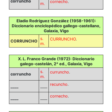
corruncho
cornecho
.
m.
Eladio Rodríguez González (1958-1961):
Diccionario enciclopédico gallego-castellano,
Galaxia, Vigo
s.
CURRUNCHO
.
CORRUNCHO
m.
X. L. Franco Grande (1972): Diccionario
galego-castelán, 2ª ed., Galaxia, Vigo
s.
curruncho
.
corruncho
m.
recuncho
.
____
____
cornecho
.
____
____