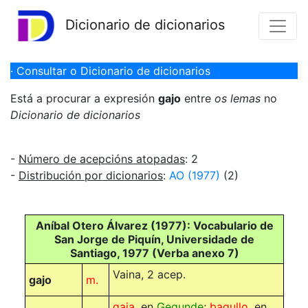
Dicionario de dicionarios
· Consultar o Dicionario de dicionarios
Está a procurar a expresión
gajo
entre
os lemas
no
Dicionario de dicionarios
-
Número de acepcións atopadas
: 2
-
Distribución por dicionarios
:
AO (1977)
(2)
Aníbal Otero Álvarez (1977): Vocabulario de
San Jorge de Piquín, Universidade de
Santiago, 1977 (Verba anexo 7)
Vaina, 2 acep.
gajo
m.
gaja
, en
Gegunde
;
bagullo
, en