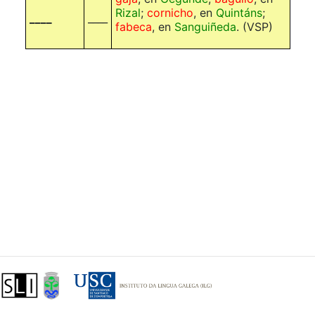
Rizal
;
cornicho
, en
Quintáns
;
____
____
fabeca
, en
Sanguiñeda
.
(VSP)