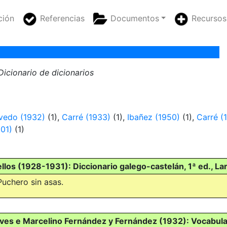
ción
Referencias
Documentos
Recursos
Dicionario de dicionarios
vedo (1932)
(1),
Carré (1933)
(1),
Ibañez (1950)
(1),
Carré (
001)
(1)
llos (1928-1931): Diccionario galego-castelán, 1ª ed., La
Puchero sin asas.
es e Marcelino Fernández y Fernández (1932): Vocabular