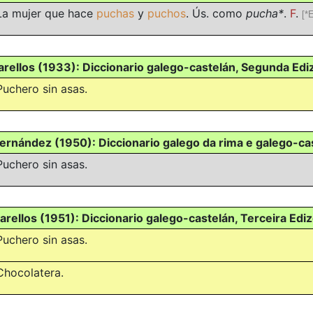
La mujer que hace
puchas
y
puchos
. Ús. como
pucha*
.
F
.
[*
rellos (1933): Diccionario galego-castelán, Segunda Edi
Puchero sin asas.
ernández (1950): Diccionario galego da rima e galego-ca
Puchero sin asas.
rellos (1951): Diccionario galego-castelán, Terceira Edi
Puchero sin asas.
Chocolatera.