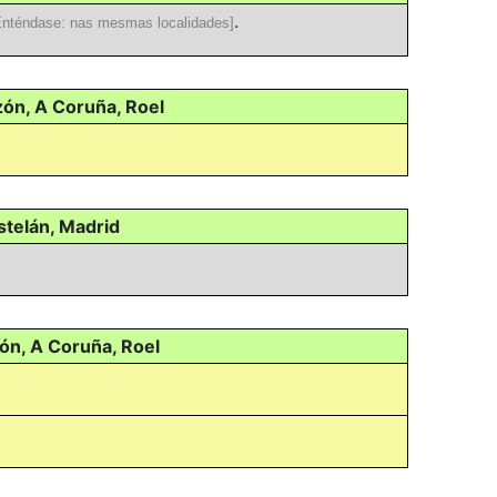
.
Enténdase: nas mesmas localidades]
zón, A Coruña, Roel
stelán, Madrid
zón, A Coruña, Roel