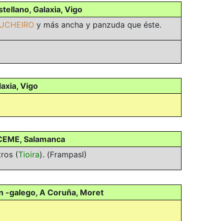
ellano, Galaxia, Vigo
UCHEIRO
y más ancha y panzuda que éste.
axia, Vigo
, CEME, Salamanca
tros (
Tioira
).
(FrampasI)
án -galego, A Coruña, Moret