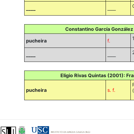
____
____
Constantino García González 
pucheira
f.
____
____
Eligio Rivas Quintas (2001): Fra
pucheira
s. f.