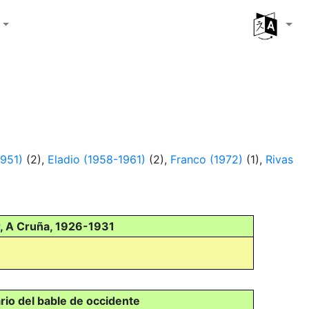
1951)
(2),
Eladio (1958-1961)
(2),
Franco (1972)
(1),
Rivas
r, A Cruña, 1926-1931
io del bable de occidente