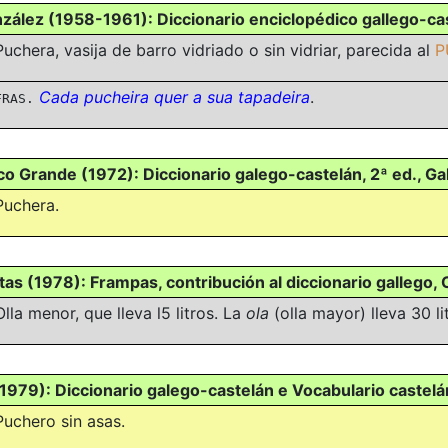
zález (1958-1961): Diccionario enciclopédico gallego-cast
Puchera, vasija de barro vidriado o sin vidriar, parecida al
P
Cada pucheira quer a sua tapadeira
.
FRAS.
nco Grande (1972): Diccionario galego-castelán, 2ª ed., Gal
Puchera.
ntas (1978): Frampas, contribución al diccionario gallego
Olla menor, que lleva l5 litros. La
ola
(olla mayor) lleva 30 li
1979): Diccionario galego-castelán e Vocabulario castel
Puchero sin asas.