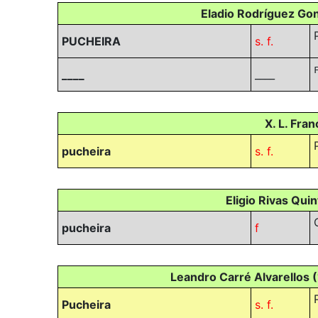
Eladio Rodríguez Gon
PUCHEIRA
s. f.
____
____
X. L. Fra
pucheira
s. f.
Eligio Rivas Qui
pucheira
f
Leandro Carré Alvarellos (
Pucheira
s. f.