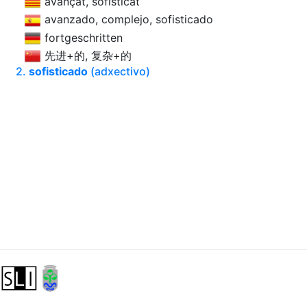
avançat, sofisticat
avanzado, complejo, sofisticado
fortgeschritten
先进+的, 复杂+的
2.
sofisticado
(adxectivo)