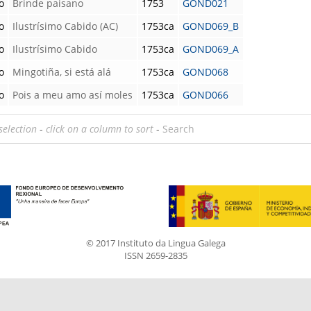
o
Brinde paisano
1753
GOND021
o
Ilustrísimo Cabido (AC)
1753ca
GOND069_B
o
Ilustrísimo Cabido
1753ca
GOND069_A
o
Mingotiña, si está alá
1753ca
GOND068
o
Pois a meu amo así moles
1753ca
GOND066
selection
-
click on a column to sort
-
Search
© 2017 Instituto da Lingua Galega
ISSN 2659-2835