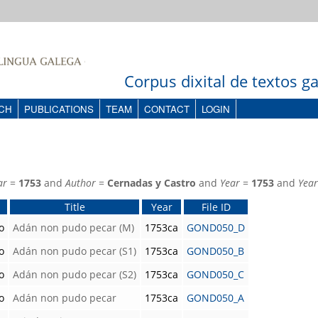
Corpus dixital de textos 
CH
PUBLICATIONS
TEAM
CONTACT
LOGIN
ar
=
1753
and
Author
=
Cernadas y Castro
and
Year
=
1753
and
Year
Title
Year
File ID
o
Adán non pudo pecar (M)
1753ca
GOND050_D
o
Adán non pudo pecar (S1)
1753ca
GOND050_B
o
Adán non pudo pecar (S2)
1753ca
GOND050_C
o
Adán non pudo pecar
1753ca
GOND050_A