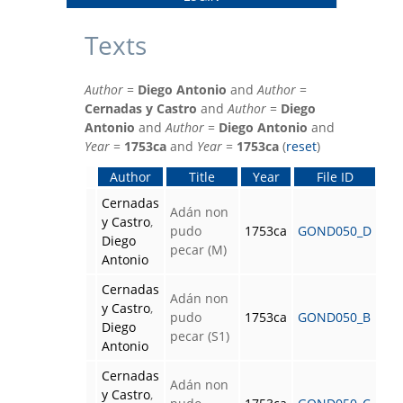
Texts
Author
=
Diego Antonio
and
Author
=
Cernadas y Castro
and
Author
=
Diego
Antonio
and
Author
=
Diego Antonio
and
Year
=
1753ca
and
Year
=
1753ca
(
reset
)
Author
Title
Year
File ID
Cernadas
Adán non
y Castro
,
pudo
1753ca
GOND050_D
Diego
pecar (M)
Antonio
Cernadas
Adán non
y Castro
,
pudo
1753ca
GOND050_B
Diego
pecar (S1)
Antonio
Cernadas
Adán non
y Castro
,