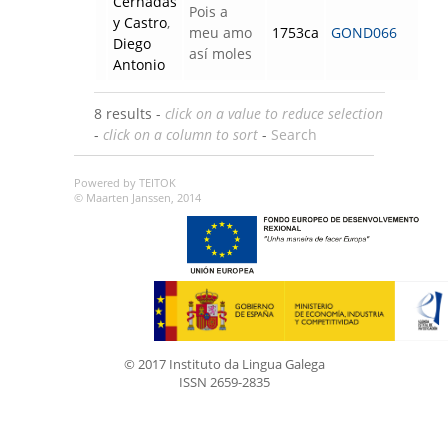
Cernadas
Pois a
y Castro
,
meu amo
1753ca
GOND066
Diego
así moles
Antonio
8 results -
click on a value to reduce selection
-
click on a column to sort
-
Search
Powered by TEITOK
© Maarten Janssen, 2014
© 2017 Instituto da Lingua Galega
ISSN 2659-2835