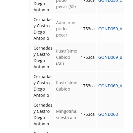
pudo
1753ca
GOND050_C
Diego
pecar (S2)
Antonio
Cernadas
Adán non
y Castro
,
pudo
1753ca
GOND050_A
Diego
pecar
Antonio
Cernadas
Ilustrísimo
y Castro
,
Cabido
1753ca
GOND069_B
Diego
(AC)
Antonio
Cernadas
y Castro
,
Ilustrísimo
1753ca
GOND069_A
Diego
Cabido
Antonio
Cernadas
y Castro
,
Mingotiña,
1753ca
GOND068
Diego
si está alá
Antonio