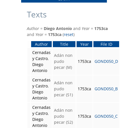
Texts
Author
=
Diego Antonio
and
Year
=
1753ca
and
Year
=
1753ca
(
reset
)
Author
Title
Year
File ID
Cernadas
Adán non
y Castro
,
pudo
1753ca
GOND050_D
Diego
pecar (M)
Antonio
Cernadas
Adán non
y Castro
,
pudo
1753ca
GOND050_B
Diego
pecar (S1)
Antonio
Cernadas
Adán non
y Castro
,
pudo
1753ca
GOND050_C
Diego
pecar (S2)
Antonio