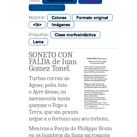
Texto:
Transcripción
Variante
Normalización
Mostrar:
Colores
Formato original
<lb>
Imágenes
Etiquetas:
Clase morfosintáctica
Lema
SONETO
CON
FALDA
de
Iuan
Gomez
Tonel
.
Turbas
corran
as
Agoas
,
poña
luto
o
Ayre
denso
,
en
merancoria
tanta
queyme
o
Fogo
a
Terra
,
que
sin
pranta
negue
a o
fortuno
ano
seu
trebuto
,
Mentras
a
Porçia
do
Philippo
Bruto
en os
hombros
da
fama
sacrosanta