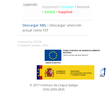
Leyenda:
Expanded
•
Unclear
•
Deleted
•
Added
•
Supplied
Descargar XML
•
Descargar selección
actual como TXT
Powered by TEITOK
© Maarten Janssen, 2014
© 2017 Instituto da Lingua Galega
ISSN 2659-2835