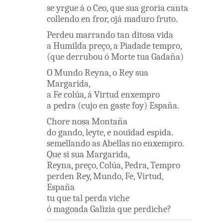
se
yrgue
á o
Ceo
,
que
sua
groria
canta
collendo
en
fror
,
ojá
maduro
fruto
.
Perdeu
marrando
tan
ditosa
vida
a
Humilda
preço
,
a
Piadade
tempro
,
(
que
derrubou
ó
Morte
tua
Gadaña
)
O
Mundo
Reyna
,
o
Rey
sua
Margarida
,
a
Fe
colúa
,
á
Virtud enxempro
a
pedra
(
cujo
en gaste
foy
)
España
.
Chore
nosa
Montaña
do
gando
,
leyte
,
e
nouidad espida
.
semellando
as
Abellas
no
enxempro
.
Que
si
sua
Margarida
,
Reyna
,
preço
,
Colúa
,
Pedra
,
Tempro
perden
Rey
,
Mundo
,
Fe
,
Virtud
,
España
tu
que
tal
perda
viche
ó
magoada
Galizia
que
perdiche
?