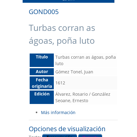
GOND005
Turbas corran as
ágoas, poña luto
Título
Turbas corran as ágoas, poña
luto
Autor
Gómez Tonel, Juan
Fecha
1612
originaria
Edición
Álvarez, Rosario / González
Seoane, Ernesto
Más información
Opciones de visualización