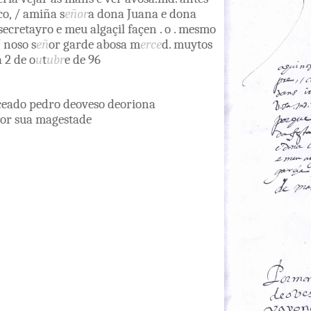
co
,
/
amiña
s
eñor
a
dona
Juana
e
dona
secretayro
e
meu
algaçil
façen
.
o
.
mesmo
/
noso
s
eñ
or
garde
abosa
m
erce
d
.
muytos
a
2
de
o
u
t
ubr
e
de
96
çeado
pedro
deoveso
deoriona
or
sua
magestade