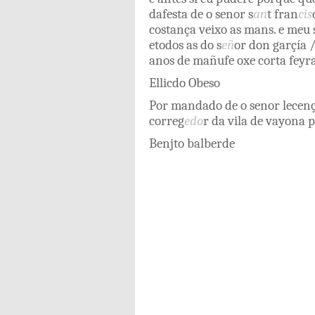
dafesta
de o
senor
s
an
t
fran
cis
costança
veixo
as
mans
.
e
meu
etodos
as
do
s
eñ
or
don
garçía
anos
de
mañufe
oxe
corta
feyr
Ellicdo
Obeso
Por
mandado
de o
senor
lecen
correg
edo
r
da
vila
de
vayona
p
Benjto
balberde