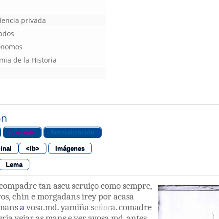
encia privada
vados
tónomos
ia de la Historia
ón
Variante
Normalización
inal
<lb>
Imágenes
Lema
compadre
tan
aseu
seruiço
como
sempre
,
ros
,
chin
e
morgadans
irey
por acasa
mans
a
vosa.md
.
yamiña
s
eñor
a
.
comadre
eria
vejar
as
mans
e
ver
avosa.md
.
antes