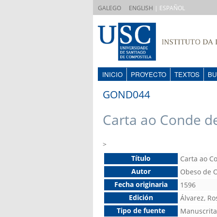
|
GALEGO
ENGLISH
| ESPAÑOL
INICIO
PROYECTO
TEXTOS
BU
GOND044
Carta ao Conde 
>
Título
Carta ao 
Autor
Obeso de O
Fecha originaria
1596
Edición
Álvarez, Ro
Tipo de fuente
Manuscrita