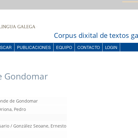
Corpus dixital de textos 
SCAR
PUBLICACIONES
EQUIPO
CONTACTO
LOGIN
de Gondomar
Conde de Gondomar
riona, Pedro
sario / González Seoane, Ernesto