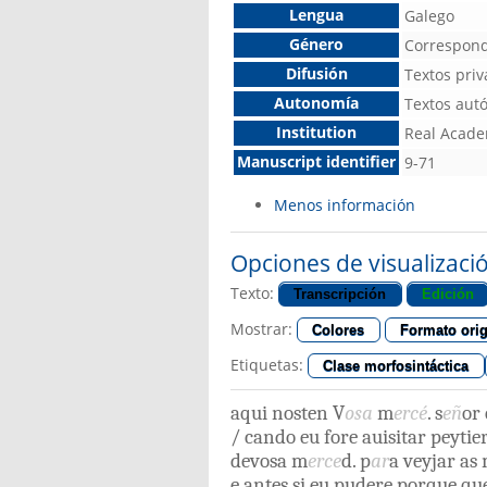
Lengua
Galego
Género
Correspond
Difusión
Textos pri
Autonomía
Textos au
Institution
Real Academ
Manuscript identifier
9-71
Menos información
Opciones de visualizaci
Texto:
Transcripción
Edición
Mostrar:
Colores
Formato orig
Etiquetas:
Clase morfosintáctica
aqui
nosten
V
osa
m
ercé
.
s
eñ
or
/
cando
eu
fore
auisitar
peytie
devosa
m
erce
d
.
p
ar
a
veyjar
as
e
antes
si
eu
pudere
porque
qu