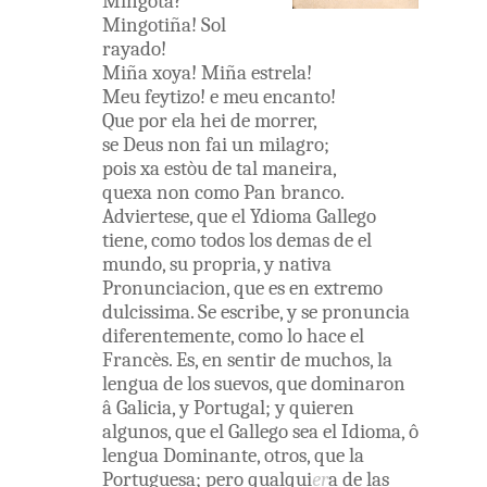
Mingòta
?
Mingotiña
!
Sol
rayado
!
Miña
xoya
!
Miña
estrela
!
Meu
feytizo
!
e
meu
encanto
!
Que
por
ela
hei
de
morrer
,
se
Deus
non
fai
un
milagro
;
pois
xa
estòu
de
tal
maneira
,
quexa
non
como
Pan
branco
.
Adviertese
,
que
el
Ydioma
Gallego
tiene
,
como
todos
los
demas
de
el
mundo
,
su
propria
,
y
nativa
Pronunciacion
,
que
es
en
extremo
dulcissima
.
Se
escribe
,
y
se
pronuncia
diferentemente
,
como
lo
hace
el
Francès
.
Es
,
en
sentir
de
muchos
,
la
lengua
de
los
suevos
,
que
dominaron
â
Galicia
,
y
Portugal
;
y
quieren
algunos
,
que
el
Gallego
sea
el
Idioma
,
ô
lengua
Dominante
,
otros
,
que
la
Portuguesa
;
pero
qualqui
er
a
de
las