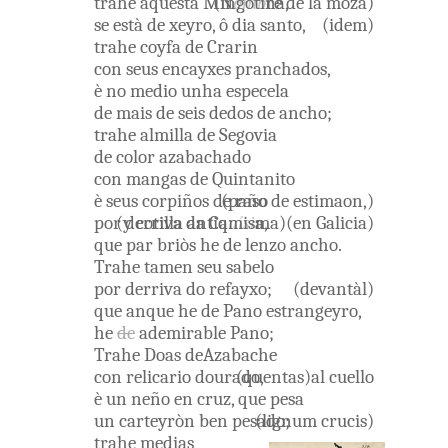
trahe
aquesta
Mingotiña
(
N
omb
re
,
de
la
moza
)
se
està
de
xeyro
,
ô
dia
santo
,
(
idem
)
trahe
coyfa
de
Crarin
con
seus
encayxes
pranchados
,
è
no
medio
unha
especela
de
mais
de
seis
dedos
de
ancho
;
trahe
almilla
de
Segovia
de
color
azabachado
con
mangas
de
Quintanito
è
seus
corpiños
de
(
paño
raso
de
estimaon
,
)
por
(
y
derriva
cotilla
da
antiq
Camisa
uísi
ma
,
)
(
en
Galicia
)
que
par briòs
he
de
lenzo
ancho
.
Trahe
tamen
seu
sabelo
por
derriva
do
refayxo
;
(
devantàl
)
que
anque
he
de
Pano
estrangeyro
,
he
de
ademirable
Pano
;
Trahe
Doas
deAzabache
con
relicario
dourado
(
quentas
,
)
al
cuello
è
un
neño
en
cruz
,
que
pesa
un
carteyròn
ben
pesado
(
lignum
;
crucis
)
trahe
medias