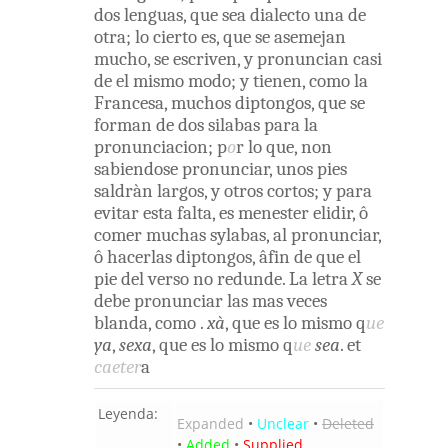
dos
lenguas
,
que
sea
dialecto
una
de
otra
;
lo
cierto
es
,
que
se
asemejan
mucho
,
se
escriven
,
y
pronuncian
casi
de el
mismo
modo
;
y
tienen
,
como
la
Francesa
,
muchos
diptongos
,
que
se
forman
de
dos
silabas
para
la
pronunciacion
;
p
o
r
lo
que
,
non
sabiendose
pronunciar
,
unos
pies
saldràn
largos
,
y
otros
cortos
;
y
para
evitar
esta
falta
,
es
menester
elidir
,
ô
comer
muchas
sylabas
,
al
pronunciar
,
ô
hacerlas
diptongos
,
âfin
de
que
el
pie
del
verso
no
redunde
.
La
letra
X
se
debe
pronunciar
las
mas
veces
blanda
,
como
.
xà
,
que
es
lo
mismo
q
ue
ya
,
sexa
,
que
es
lo
mismo
q
ue
sea
.
et
caeter
a
Leyenda:
Expanded
•
Unclear
•
Deleted
•
Added
•
Supplied