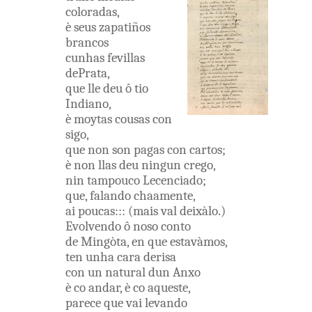
coloradas
,
è
seus
zapatiños
brancos
cunhas
fevillas
dePrata
,
que
lle
deu
ô
tio
Indiano
,
è
moytas
cousas
con
sigo
,
que
non
son
pagas
con
cartos
;
è
non
llas
deu
ningun
crego
,
nin
tampouco
Lecenciado
;
que
,
falando
chaamente
,
ai
poucas
:
:
:
(
mais
val
deixàlo
.
)
Evolvendo
ô
noso
conto
de
Mingòta
,
en
que
estavàmos
,
ten
unha
cara
derisa
con un
natural
dun
Anxo
è
co
andar
,
è
co
aqueste
,
parece
que
vai
levando