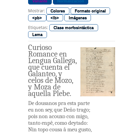
Variante
Normalización
Mostrar:
Colores
Formato original
<pb>
<lb>
Imágenes
Etiquetas:
Clase morfosintáctica
Lema
Curioso
Romance
en
Lengua
Gallega
,
que
cuenta
el
Galanteo
,
y
celos
de
Mozo
,
y
Moza
de
aquella
Plebe
.
De
dousanos
pra
esta
parte
eu
non
sey
,
que
Deño
trago
;
pois
non
acouxo
con migo
,
tanto
enpê
,
como
deytado
:
Nin
topo
cousa
â
meu
gusto
,