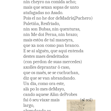
nin
cheyro
na
comida
acho
;
mais
que
sexan
sopas
de
unto
atafagadas
no
Asado
.
Pois
el
no he
dor
deMadrîo
(
,
Puchero
)
Paletiña
,
Resfriado
,
nin
son
Bubas
,
nin
quenturas
,
nin
Me
doi
Perna
,
nin
brazo
;
mais
estòu
de
tal
maneyra
,
que
xa
non
como
pan
branco
.
E
se
ai
alguèn
,
que
aqui
entenda
destes
maes
desdeitados
(
con
perdon
de
suas
mercedes
)
axolles
deprantar
ô
caso
,
que
os
maês
,
se
se
cuchuchan
,
diz que
se
van
abrandando
.
Un
dia
,
como
ora
este
,
alà
po lo
mes
deMayo
,
cando
aquese
Alàn
deProbes
fai
ô
seu
viaxe
mais
(
el
sol
)
largo
,
alvendando
as