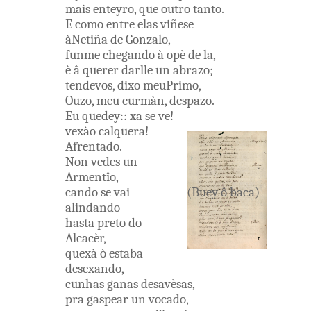
mais
enteyro
,
que
outro
tanto
.
E
como
entre
elas
viñese
àNetiña
de
Gonzalo
,
funme
chegando
à opè
de la
,
è
â
querer
darlle
un
abrazo
;
tendevos
,
dixo
meuPrimo
,
Ouzo
,
meu
curmàn
,
despazo
.
Eu
quedey
:
:
xa
se
ve
!
vexào
calquera
!
Afrentado
.
Non
vedes
un
Armentîo
,
cando
se
vai
(
Buey
ô
baca
)
alindando
hasta
preto
do
Alcacèr
,
quexà
ò
estaba
desexando
,
cunhas
ganas
desavèsas
,
pra
gaspear
un
vocado
,