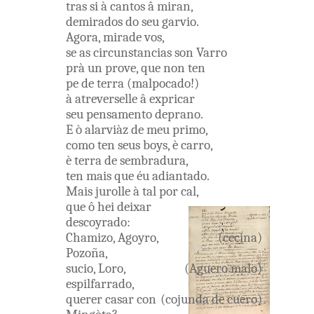
tras
si
à
cantos
â
miran
,
demirados
do
seu
garvio
.
Agora
,
mirade
vos
,
se
as
circunstancias
son
Varro
prà
un
prove
,
que
non
ten
pe
de
terra
(
malpocado
!
)
à
atreverselle
â
expricar
seu
pensamento
deprano
.
E
ò
alarviàz
de
meu
primo
,
como
ten
seus
boys
,
è
carro
,
è
terra
de
sembradura
,
ten
mais
que
éu
adiantado
.
Mais
jurolle
à
tal
por
cal
,
que
ô
hei
deixar
descoyrado
:
Chamizo
,
Agoyro
,
(
cecina)
Pozoña
,
sucio
,
Loro
,
(
Aguero
malo
)
espilfarrado
,
querer
casar
con
(
cojunda
de
cuero
)