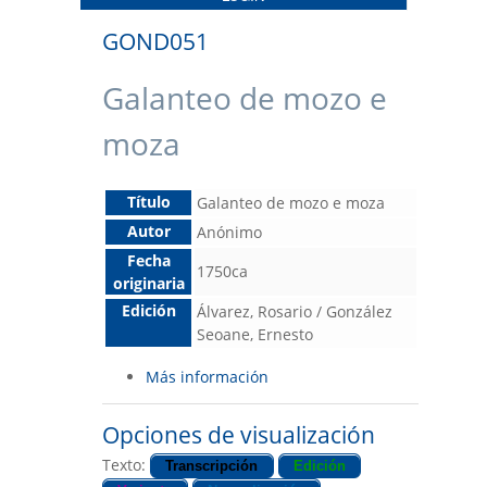
GOND051
Galanteo de mozo e
moza
Título
Galanteo de mozo e moza
Autor
Anónimo
Fecha
1750ca
originaria
Edición
Álvarez, Rosario / González
Seoane, Ernesto
Más información
Opciones de visualización
Texto:
Transcripción
Edición