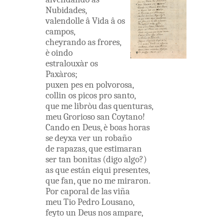
Nubidades
,
valendolle
â
Vida
â os
campos
,
cheyrando
as
frores
,
è
oindo
estralouxàr
os
Paxàros
;
puxen
pes
en
polvorosa
,
collin
os
picos
pro
santo
,
que
me
libròu
das
quenturas
,
meu
Grorioso
san
Coytano
!
Cando
en
Deus
,
è
boas
horas
se
deyxa
ver
un
robaño
de
rapazas
,
que
estimaran
ser
tan
bonitas
(
digo
algo
?
)
as
que
están
eiqui
presentes
,
que
fan
,
que
no me
miraron
.
Por
caporal
de las
viña
meu
Tio
Pedro
Lousano
,
feyto
un
Deus
nos
ampare
,