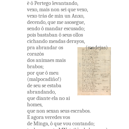
è
ô
Pertego
levantando
,
vexo
,
mais
non
sei
que
vexo
,
vexo
tràs
de
min
un
Anxo
,
decendo
,
que
me
asosegue
,
sendo
ô
mandar
escusado
;
pois
bastaban
ô
seus
ollos
cichando
meadas
derayos
,
pra
abrandar
os
(
madejas
)
corazòs
dos
animaes
mais
brabos
;
por que
ô
meu
(
malpocadiño
!
)
de
seu
se
estaba
abrandando
,
que
diante
ela
no ai
homes
,
que
non
sexan
seus
escrabos
.
E
agora
veredes
vos
de
Minga
,
ô
que
vou
contando
;