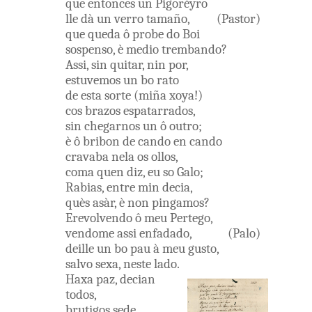
que
entonces
un
Pigorèyro
lle
dà
un
verro
tamaño
,
(
Pastor
)
que
queda
ô
probe
do
Boi
sospenso
,
è
medio
trembando
?
Assi
,
sin
quitar
,
nin
por
,
estuvemos
un
bo
rato
de esta
sorte
(
miña
xoya
!
)
cos
brazos
espatarrados
,
sin
chegarnos
un
ô
outro
;
è
ô
bribon
de
cando
en
cando
cravaba
nela
os
ollos
,
coma
quen
diz
,
eu
so
Galo
;
Rabias
,
entre
min
decia
,
quès
asàr
,
è
non
pingamos
?
Erevolvendo
ô
meu
Pertego
,
vendome
assi
enfadado
,
(
Palo
)
deille
un
bo
pau
à
meu
gusto
,
salvo
sexa
,
neste
lado
.
Haxa
paz
,
decian
todos
,
brutigos
sede