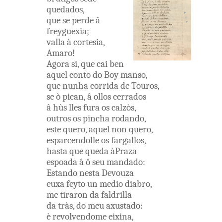
quedados
,
que
se
perde
â
freyguexia
;
valla
à
cortesia
,
Amaro
!
Agora
si
,
que
cai
ben
aquel
conto
do
Boy
manso
,
que
nunha
corrida
de
Touros
,
se
ò
pican
,
â
ollos
cerrados
â
hùs
lles
fura
os
calzòs
,
outros
os
pincha
rodando
,
este
quero
,
aquel
non
quero
,
esparcendolle
os
fargallos
,
hasta
que
queda
àPraza
espoada
â ô
seu
mandado
:
Estando
nesta
Devouza
euxa
feyto
un
medio
diabro
,
me
tiraron
da
faldrilla
da tràs
,
do
meu
axustado
:
è
revolvendome
eixina
,