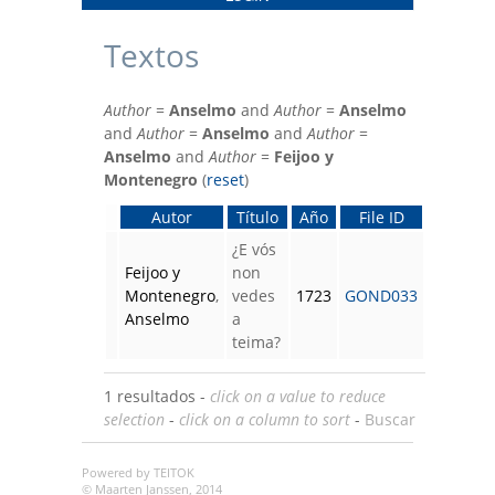
Textos
Author
=
Anselmo
and
Author
=
Anselmo
and
Author
=
Anselmo
and
Author
=
Anselmo
and
Author
=
Feijoo y
Montenegro
(
reset
)
Autor
Título
Año
File ID
¿E vós
Feijoo y
non
Montenegro
,
vedes
1723
GOND033
Anselmo
a
teima?
1 resultados -
click on a value to reduce
selection
-
click on a column to sort
-
Buscar
Powered by TEITOK
© Maarten Janssen, 2014