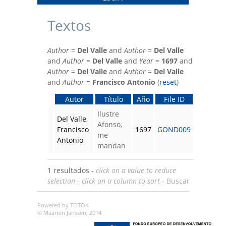
Textos
Author
=
Del Valle
and
Author
=
Del Valle
and
Author
=
Del Valle
and
Year
=
1697
and
Author
=
Del Valle
and
Author
=
Del Valle
and
Author
=
Francisco Antonio
(
reset
)
Autor
Título
Año
File ID
Ilustre
Del Valle
,
Afonso,
Francisco
1697
GOND009
me
Antonio
mandan
1 resultados -
click on a value to reduce
selection
-
click on a column to sort
-
Buscar
Powered by TEITOK
© Maarten Janssen, 2014