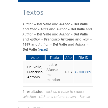
Textos
Author
=
Del Valle
and
Author
=
Del Valle
and
Year
=
1697
and
Author
=
Del Valle
and
Author
=
Del Valle
and
Author
=
Del Valle
and
Author
=
Francisco Antonio
and
Year
=
1697
and
Author
=
Del Valle
and
Author
=
Del Valle
(
reset
)
Autor
Título
Año
File ID
Ilustre
Del Valle
,
Afonso,
Francisco
1697
GOND009
me
Antonio
mandan
1 resultados -
click on a value to reduce
selection
-
click on a column to sort
-
Buscar