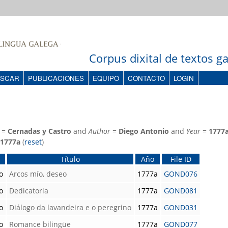
Corpus dixital de textos 
SCAR
PUBLICACIONES
EQUIPO
CONTACTO
LOGIN
=
Cernadas y Castro
and
Author
=
Diego Antonio
and
Year
=
1777
1777a
(
reset
)
Título
Año
File ID
o
Arcos mío, deseo
1777a
GOND076
o
Dedicatoria
1777a
GOND081
o
Diálogo da lavandeira e o peregrino
1777a
GOND031
o
Romance bilingüe
1777a
GOND077