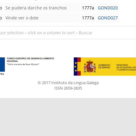
o
Se pudera darche os tranchos
1777a
GOND020
o
Vinde ver o dote
1777a
GOND027
uce selection
-
click on a column to sort
-
Buscar
© 2017 Instituto da Lingua Galega
ISSN 2659-2835