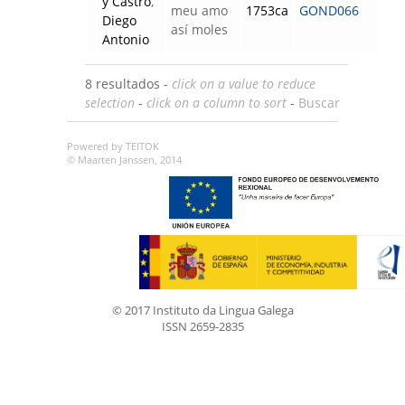
y Castro
,
meu amo
1753ca
GOND066
Diego
así moles
Antonio
8 resultados -
click on a value to reduce
selection
-
click on a column to sort
-
Buscar
Powered by TEITOK
© Maarten Janssen, 2014
© 2017 Instituto da Lingua Galega
ISSN 2659-2835