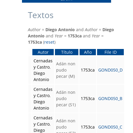
Textos
Author
=
Diego Antonio
and
Author
=
Diego
Antonio
and
Year
=
1753ca
and
Year
=
1753ca
(
reset
)
Autor
Título
Año
File ID
Cernadas
Adán non
y Castro
,
pudo
1753ca
GOND050_D
Diego
pecar (M)
Antonio
Cernadas
Adán non
y Castro
,
pudo
1753ca
GOND050_B
Diego
pecar (S1)
Antonio
Cernadas
Adán non
y Castro
,
pudo
1753ca
GOND050_C
Diego