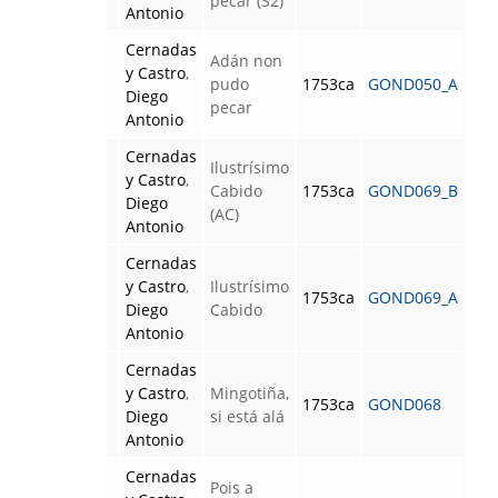
pecar (S2)
Antonio
Cernadas
Adán non
y Castro
,
pudo
1753ca
GOND050_A
Diego
pecar
Antonio
Cernadas
Ilustrísimo
y Castro
,
Cabido
1753ca
GOND069_B
Diego
(AC)
Antonio
Cernadas
y Castro
,
Ilustrísimo
1753ca
GOND069_A
Diego
Cabido
Antonio
Cernadas
y Castro
,
Mingotiña,
1753ca
GOND068
Diego
si está alá
Antonio
Cernadas
Pois a