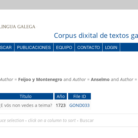
Corpus dixital de textos 
SCAR
PUBLICACIONES
EQUIPO
CONTACTO
LOGIN
Author
=
Feijoo y Montenegro
and
Author
=
Anselmo
and
Author
Título
Año
File ID
¿E vós non vedes a teima?
1723
GOND033
uce selection
-
click on a column to sort
-
Buscar