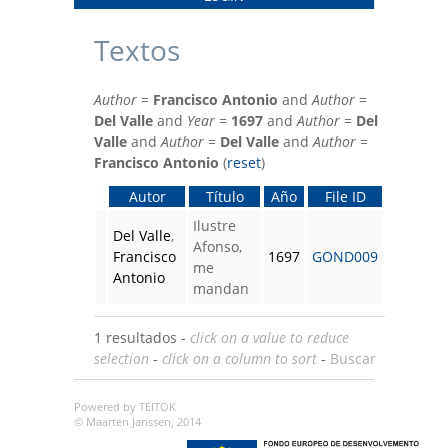
Textos
Author
=
Francisco Antonio
and
Author
=
Del Valle
and
Year
=
1697
and
Author
=
Del
Valle
and
Author
=
Del Valle
and
Author
=
Francisco Antonio
(
reset
)
Autor
Título
Año
File ID
Ilustre
Del Valle
,
Afonso,
Francisco
1697
GOND009
me
Antonio
mandan
1 resultados -
click on a value to reduce
selection
-
click on a column to sort
-
Buscar
Powered by TEITOK
© Maarten Janssen, 2014