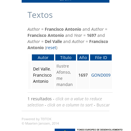
Textos
Author
=
Francisco Antonio
and
Author
=
Francisco Antonio
and
Year
=
1697
and
Author
=
Del Valle
and
Author
=
Francisco
Antonio
(
reset
)
Autor
Título
Año
File ID
Ilustre
Del Valle
,
Afonso,
Francisco
1697
GOND009
me
Antonio
mandan
1 resultados -
click on a value to reduce
selection
-
click on a column to sort
-
Buscar
Powered by TEITOK
© Maarten Janssen, 2014