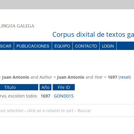
Corpus dixital de textos 
SCAR
PUBLICACIONES
EQUIPO
CONTACTO
LOGIN
=
Juan Antonio
and
Author
=
Juan Antonio
and
Year
=
1697
(
reset
)
Título
Año
File ID
rvo, escoiten todos
1697
GOND015
uce selection
-
click on a column to sort
-
Buscar