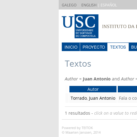
|
GALEGO
ENGLISH
| ESPAÑOL
INICIO
PROYECTO
TEXTOS
BU
Textos
Author
=
Juan Antonio
and
Author
Autor
Torrado
,
Juan Antonio
Fala o co
1 resultados -
click on a value to red
Powered by TEITOK
© Maarten Janssen, 2014