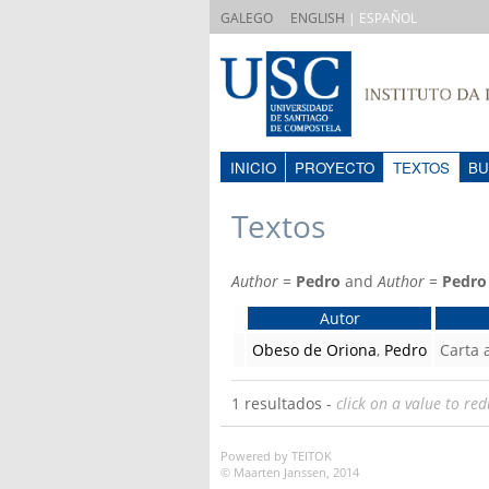
|
GALEGO
ENGLISH
| ESPAÑOL
INICIO
PROYECTO
TEXTOS
BU
Textos
Author
=
Pedro
and
Author
=
Pedro
Autor
Obeso de Oriona
,
Pedro
Carta
1 resultados -
click on a value to red
Powered by TEITOK
© Maarten Janssen, 2014