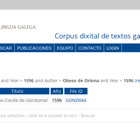
Corpus dixital de textos 
SCAR
PUBLICACIONES
EQUIPO
CONTACTO
LOGIN
and
Year
=
1596
and
Author
=
Obeso de Oriona
and
Year
=
1596
(
r
Título
Año
File ID
 ao Conde de Gondomar
1596
GOND044
uce selection
-
click on a column to sort
-
Buscar