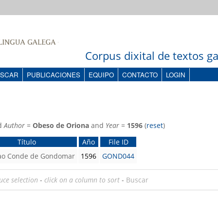
Corpus dixital de textos 
SCAR
PUBLICACIONES
EQUIPO
CONTACTO
LOGIN
d
Author
=
Obeso de Oriona
and
Year
=
1596
(
reset
)
Título
Año
File ID
 ao Conde de Gondomar
1596
GOND044
uce selection
-
click on a column to sort
-
Buscar