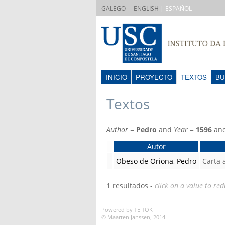
|
GALEGO
ENGLISH
| ESPAÑOL
INICIO
PROYECTO
TEXTOS
BU
Textos
Author
=
Pedro
and
Year
=
1596
an
Autor
Obeso de Oriona
,
Pedro
Carta
1 resultados -
click on a value to red
Powered by TEITOK
© Maarten Janssen, 2014