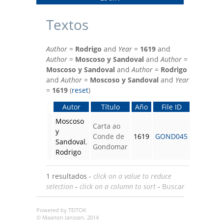
Textos
Author
=
Rodrigo
and
Year
=
1619
and
Author
=
Moscoso y Sandoval
and
Author
=
Moscoso y Sandoval
and
Author
=
Rodrigo
and
Author
=
Moscoso y Sandoval
and
Year
=
1619
(
reset
)
Autor
Título
Año
File ID
Moscoso
Carta ao
y
Conde de
1619
GOND045
Sandoval
,
Gondomar
Rodrigo
1 resultados -
click on a value to reduce
selection
-
click on a column to sort
-
Buscar
Powered by TEITOK
© Maarten Janssen, 2014