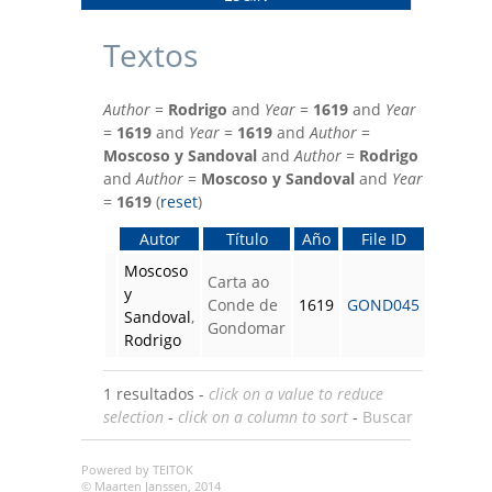
Textos
Author
=
Rodrigo
and
Year
=
1619
and
Year
=
1619
and
Year
=
1619
and
Author
=
Moscoso y Sandoval
and
Author
=
Rodrigo
and
Author
=
Moscoso y Sandoval
and
Year
=
1619
(
reset
)
Autor
Título
Año
File ID
Moscoso
Carta ao
y
Conde de
1619
GOND045
Sandoval
,
Gondomar
Rodrigo
1 resultados -
click on a value to reduce
selection
-
click on a column to sort
-
Buscar
Powered by TEITOK
© Maarten Janssen, 2014