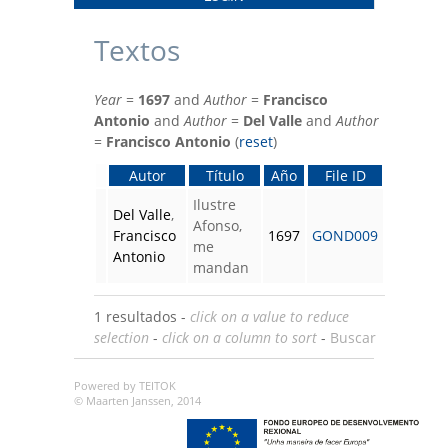
Textos
Year
=
1697
and
Author
=
Francisco
Antonio
and
Author
=
Del Valle
and
Author
=
Francisco Antonio
(
reset
)
Autor
Título
Año
File ID
Ilustre
Del Valle
,
Afonso,
Francisco
1697
GOND009
me
Antonio
mandan
1 resultados -
click on a value to reduce
selection
-
click on a column to sort
-
Buscar
Powered by TEITOK
© Maarten Janssen, 2014