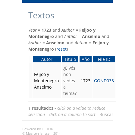
Textos
Year
=
1723
and
Author
=
Feijoo y
Montenegro
and
Author
=
Anselmo
and
Author
=
Anselmo
and
Author
=
Feijoo y
Montenegro
(
reset
)
Autor
Título
Año
File ID
¿E vós
Feijoo y
non
Montenegro
,
vedes
1723
GOND033
Anselmo
a
teima?
1 resultados -
click on a value to reduce
selection
-
click on a column to sort
-
Buscar
Powered by TEITOK
© Maarten Janssen, 2014