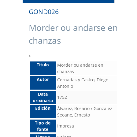
GOND026
Morder ou andarse en
chanzas
>
Título
Morder ou andarse en
chanzas
Autor
Cernadas y Castro, Diego
Antonio
Data
1752
orixinaria
Edición
Álvarez, Rosario / González
Seoane, Ernesto
Tipo de
Impresa
fonte
Lingua