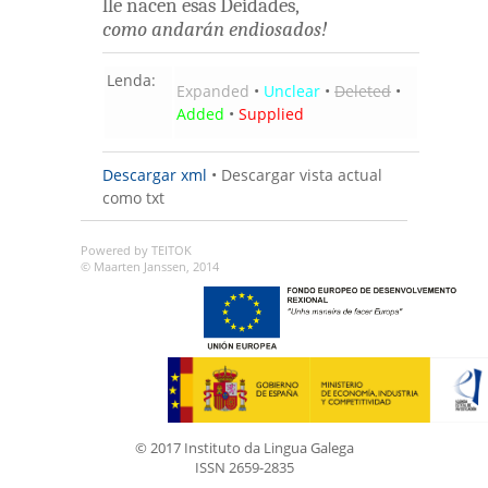
lle
nacen
esas
Deidades
,
como
andarán
endiosados
!
Lenda:
Expanded
•
Unclear
•
Deleted
•
Added
•
Supplied
Descargar xml
•
Descargar vista actual
como txt
Powered by TEITOK
© Maarten Janssen, 2014
© 2017 Instituto da Lingua Galega
ISSN 2659-2835