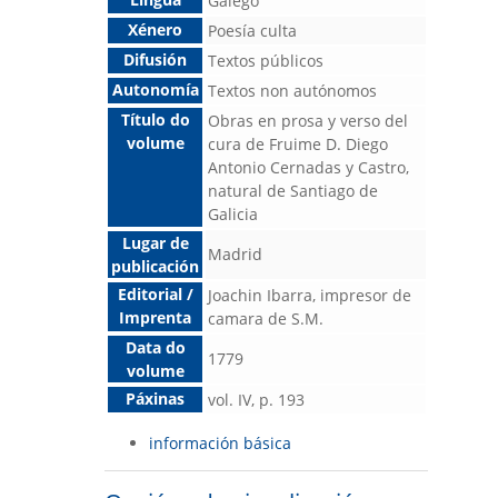
Galego
Xénero
Poesía culta
Difusión
Textos públicos
Autonomía
Textos non autónomos
Título do
Obras en prosa y verso del
volume
cura de Fruime D. Diego
Antonio Cernadas y Castro,
natural de Santiago de
Galicia
Lugar de
Madrid
publicación
Editorial /
Joachin Ibarra, impresor de
Imprenta
camara de S.M.
Data do
1779
volume
Páxinas
vol. IV, p. 193
información básica