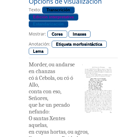
Opcións de visualización
Texto:
Transcrición
Edición interpretativa
Estandarización
Mostrar:
Cores
Imaxes
Anotación:
Etiqueta morfosintáctica
Lema
Morder
,
ou
andarse
en
chanzas
có á
Cebola
,
ou
có ó
Allo
,
conta
con
eso
,
Señores
,
que
he
un
pecado
nefando
:
O
santas
Xentes
aquelas
,
en
cuyas
hortas
,
ou
agros
,