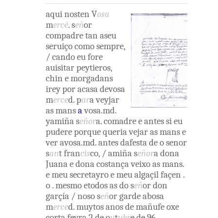
aqui
nosten
V
osa
m
ercé
.
s
eñ
or
compadre
tan
aseu
seruiço
como
sempre
,
/
cando
eu
fore
auisitar
peytieros
,
chin
e
morgadans
irey
por acasa
devosa
m
erce
d
.
p
ar
a
veyjar
as
mans
a
vosa.md
.
yamiña
s
eñor
a
.
comadre
e
antes
si
eu
pudere
porque
queria
vejar
as
mans
e
ver
avosa.md
.
antes
dafesta
de o
senor
s
an
t
fran
cis
co
,
/
amiña
s
eñor
a
dona
Juana
e
dona
costança
veixo
as
mans
.
e
meu
secretayro
e
meu
algaçil
façen
.
o
.
mesmo
etodos
as
do
s
eñ
or
don
garçía
/
noso
s
eñ
or
garde
abosa
m
erce
d
.
muytos
anos
de
mañufe
oxe
corta
feyra
2
de
o
u
t
ubr
e
de
96