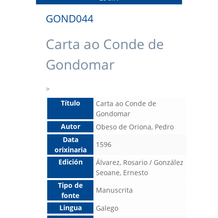
GOND044
Carta ao Conde de
Gondomar
>
Título
Carta ao Conde de
Gondomar
Autor
Obeso de Oriona, Pedro
Data
1596
orixinaria
Edición
Álvarez, Rosario / González
Seoane, Ernesto
Tipo de
Manuscrita
fonte
Lingua
Galego