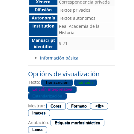
Xénero
Correspondencia privada
Difusión
Textos privados
Autonomía
Textos autónomos
Institution
Real Academia de la
Historia
Manuscript
9-71
identifier
información básica
Opcións de visualización
Texto:
Transcrición
Edición
Edición interpretativa
Estandarización
Mostrar:
Cores
Formato
<lb>
Imaxes
Anotación:
Etiqueta morfosintáctica
Lema