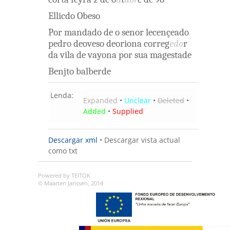
Ellicdo
Obeso
Por
mandado
de o
senor
lecençeado
pedro
deoveso
deoriona
correg
edo
r
da
vila
de
vayona
por
sua
magestade
Benjto
balberde
Lenda:
Expanded
•
Unclear
•
Deleted
•
Added
•
Supplied
Descargar xml
•
Descargar vista actual
como txt
Powered by TEITOK
© Maarten Janssen, 2014