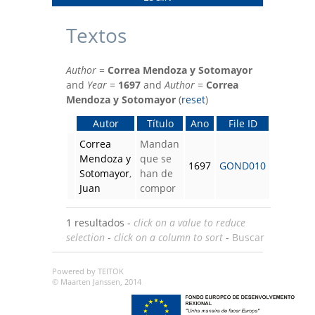
Textos
Author
=
Correa Mendoza y Sotomayor
and
Year
=
1697
and
Author
=
Correa
Mendoza y Sotomayor
(
reset
)
Autor
Título
Ano
File ID
Correa
Mandan
Mendoza y
que se
1697
GOND010
Sotomayor
,
han de
Juan
compor
1 resultados -
click on a value to reduce
selection
-
click on a column to sort
-
Buscar
Powered by TEITOK
© Maarten Janssen, 2014