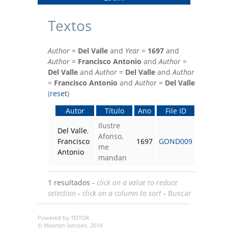
Textos
Author
=
Del Valle
and
Year
=
1697
and
Author
=
Francisco Antonio
and
Author
=
Del Valle
and
Author
=
Del Valle
and
Author
=
Francisco Antonio
and
Author
=
Del Valle
(
reset
)
Autor
Título
Ano
File ID
Ilustre
Del Valle
,
Afonso,
Francisco
1697
GOND009
me
Antonio
mandan
1 resultados -
click on a value to reduce
selection
-
click on a column to sort
-
Buscar
Powered by TEITOK
© Maarten Janssen, 2014