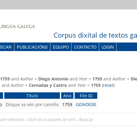
Corpus dixital de textos 
SCAR
PUBLICACIÓNS
EQUIPO
CONTACTO
LOGIN
1759
and
Author
=
Diego Antonio
and
Year
=
1759
and
Author
=
Di
o
and
Author
=
Cernadas y Castro
and
Year
=
1759
(
reset
)
Título
Ano
File ID
o
Dizque xa vén por camiño
1759
GOND030
uce selection
-
click on a column to sort
-
Buscar