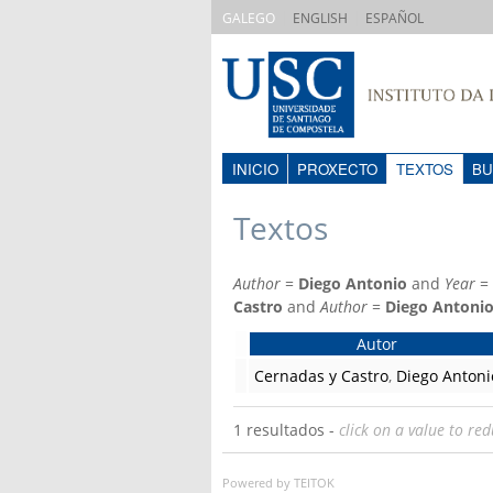
|
|
GALEGO
ENGLISH
ESPAÑOL
INICIO
PROXECTO
TEXTOS
BU
Textos
Author
=
Diego Antonio
and
Year
=
Castro
and
Author
=
Diego Antoni
Autor
Cernadas y Castro
,
Diego Antoni
1 resultados -
click on a value to red
Powered by TEITOK