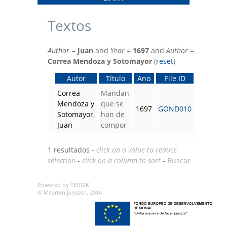
Textos
Author
=
Juan
and
Year
=
1697
and
Author
=
Correa Mendoza y Sotomayor
(
reset
)
Autor
Título
Ano
File ID
Correa
Mandan
Mendoza y
que se
1697
GOND010
Sotomayor
,
han de
Juan
compor
1 resultados -
click on a value to reduce
selection
-
click on a column to sort
-
Buscar
Powered by TEITOK
© Maarten Janssen, 2014