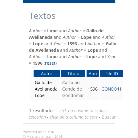
Textos
Author
=
Lope
and
Author
=
Gallo de
Avellaneda
and
Author
=
Lope
and
Author
=
Lope
and
Year
=
1596
and
Author
=
Gallo
de Avellaneda
and
Author
=
Lope
and
Author
=
Lope
and
Author
=
Lope
and
Year
=
1596
(
reset
)
Autor
Título
Ano
File ID
Gallo de
Carta ao
Avellaneda
,
Conde de
1596
GOND041
Lope
Gondomar
1 resultados -
click on a value to reduce
selection
-
click on a column to sort
-
Buscar
Powered by TEITOK
© Maarten Janssen, 2014