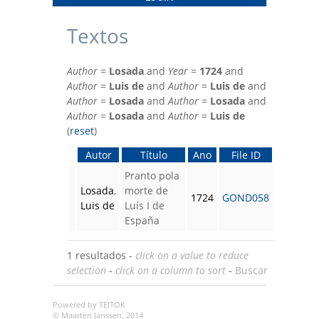
Textos
Author
=
Losada
and
Year
=
1724
and
Author
=
Luis de
and
Author
=
Luis de
and
Author
=
Losada
and
Author
=
Losada
and
Author
=
Losada
and
Author
=
Luis de
(
reset
)
Autor
Título
Ano
File ID
Pranto pola
Losada
,
morte de
1724
GOND058
Luis de
Luís I de
España
1 resultados -
click on a value to reduce
selection
-
click on a column to sort
-
Buscar
Powered by TEITOK
© Maarten Janssen, 2014