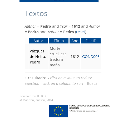
Textos
Author
=
Pedro
and
Year
=
1612
and
Author
=
Pedro
and
Author
=
Pedro
(
reset
)
Autor
Título
Ano
File ID
Morte
Vázquez
cruel, esa
de Neira
,
1612
GOND006
tredora
Pedro
maña
1 resultados -
click on a value to reduce
selection
-
click on a column to sort
-
Buscar
Powered by TEITOK
© Maarten Janssen, 2014