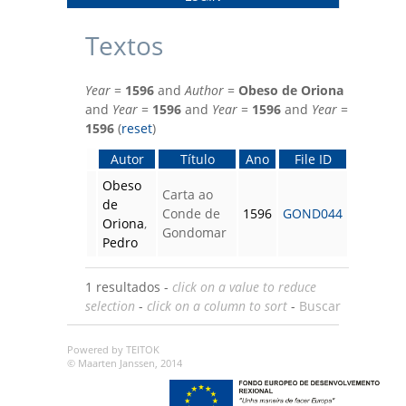
Textos
Year
=
1596
and
Author
=
Obeso de Oriona
and
Year
=
1596
and
Year
=
1596
and
Year
=
1596
(
reset
)
Autor
Título
Ano
File ID
Obeso
Carta ao
de
Conde de
1596
GOND044
Oriona
,
Gondomar
Pedro
1 resultados -
click on a value to reduce
selection
-
click on a column to sort
-
Buscar
Powered by TEITOK
© Maarten Janssen, 2014