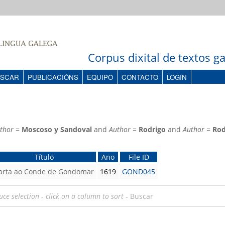
Corpus dixital de textos 
SCAR
PUBLICACIÓNS
EQUIPO
CONTACTO
LOGIN
thor
=
Moscoso y Sandoval
and
Author
=
Rodrigo
and
Author
=
Rod
Título
Ano
File ID
arta ao Conde de Gondomar
1619
GOND045
uce selection
-
click on a column to sort
-
Buscar