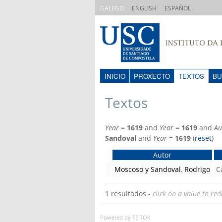
|
|
GALEGO
ENGLISH
ESPAÑOL
INICIO
PROXECTO
TEXTOS
BU
Textos
Year
=
1619
and
Year
=
1619
and
Au
Sandoval
and
Year
=
1619
(
reset
)
Autor
Moscoso y Sandoval
,
Rodrigo
C
1 resultados -
click on a value to red
Powered by TEITOK