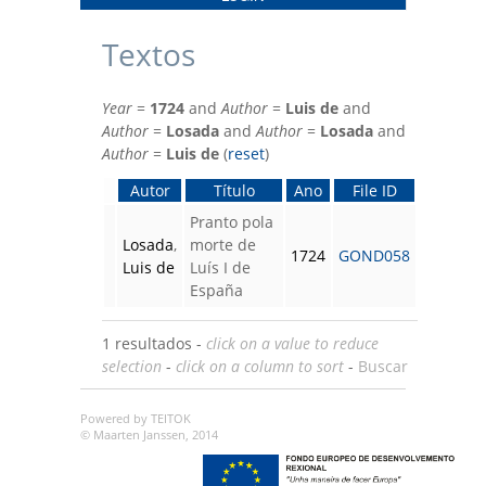
Textos
Year
=
1724
and
Author
=
Luis de
and
Author
=
Losada
and
Author
=
Losada
and
Author
=
Luis de
(
reset
)
Autor
Título
Ano
File ID
Pranto pola
Losada
,
morte de
1724
GOND058
Luis de
Luís I de
España
1 resultados -
click on a value to reduce
selection
-
click on a column to sort
-
Buscar
Powered by TEITOK
© Maarten Janssen, 2014