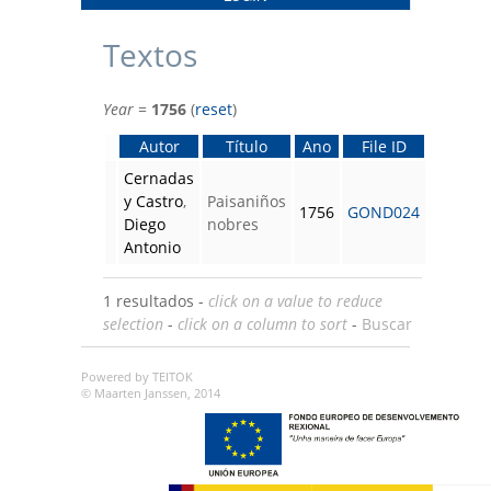
Textos
Year
=
1756
(
reset
)
Autor
Título
Ano
File ID
Cernadas
y Castro
,
Paisaniños
1756
GOND024
Diego
nobres
Antonio
1 resultados -
click on a value to reduce
selection
-
click on a column to sort
-
Buscar
Powered by TEITOK
© Maarten Janssen, 2014