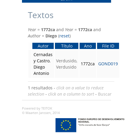
Textos
Year
=
1772ca
and
Year
=
1772ca
and
Author
=
Diego
(
reset
)
Autor
Título
Ano
File ID
Cernadas
y Castro
,
Verdusido,
1772ca
GOND019
Diego
Verdusido
Antonio
1 resultados -
click on a value to reduce
selection
-
click on a column to sort
-
Buscar
Powered by TEITOK
© Maarten Janssen, 2014